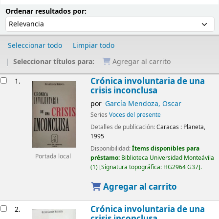
Ordenar
Ordenar por:
Ordenar resultados por:
Seleccionar todo
Limpiar todo
Seleccionar títulos para:
Agregar al carrito
Resultados
Crónica involuntaria de una
1.
crisis inconclusa
por
García Mendoza, Oscar
Series
Voces del presente
Detalles de publicación:
Caracas :
Planeta,
1995
Disponibilidad:
Ítems disponibles para
Portada local
préstamo:
Biblioteca Universidad Monteávila
(1)
Signatura topográfica:
HG2964 G37
.
Agregar al carrito
Crónica involuntaria de una
2.
crisis inconclusa