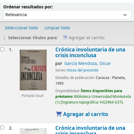
Ordenar
Ordenar por:
Ordenar resultados por:
Seleccionar todo
Limpiar todo
Seleccionar títulos para:
Agregar al carrito
Resultados
Crónica involuntaria de una
1.
crisis inconclusa
por
García Mendoza, Oscar
Series
Voces del presente
Detalles de publicación:
Caracas :
Planeta,
1995
Disponibilidad:
Ítems disponibles para
Portada local
préstamo:
Biblioteca Universidad Monteávila
(1)
Signatura topográfica:
HG2964 G37
.
Agregar al carrito
Crónica involuntaria de una
2.
crisis inconclusa