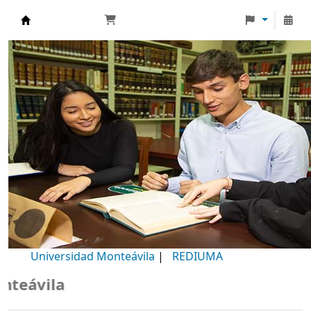
Biblioteca Universidad Monteávila
Universidad Monteávila
|
REDIUMA
B