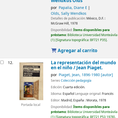
Wendkos Olds
por
Papalia, Diane E
Olds, Sally Wendkos
Detalles de publicación:
México, D.F. :
McGraw Hill,
1978
Disponibilidad:
Ítems disponibles para
préstamo:
Biblioteca Universidad Monteávila
(1)
Signatura topográfica:
BF721 P35
.
Agregar al carrito
La representación del mundo
12.
en el niño
/ Jean Piaget.
por
Piaget, Jean
, 1896-1980
[autor]
Series
Colección pedagogía
Edición:
Cuarta edición.
Idioma:
Español
Lenguaje original:
Francés
Editor:
Madrid, España :
Morata,
1978
Portada local
Disponibilidad:
Ítems disponibles para
préstamo:
Biblioteca Universidad Monteávila
(1)
Signatura topográfica:
BF721 P53 1978
.