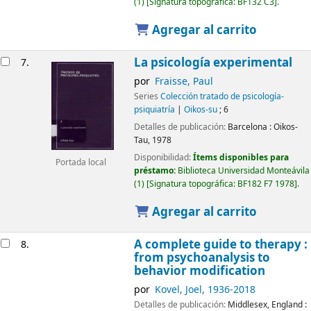
(1)
Signatura topográfica:
BF132 C3
.
Agregar al carrito
La psicología experimental
7.
por
Fraisse, Paul
Series
Colección tratado de psicología-
psiquiatría
|
Oikos-su
; 6
Detalles de publicación:
Barcelona :
Oikos-
Tau,
1978
Disponibilidad:
Ítems disponibles para
Portada local
préstamo:
Biblioteca Universidad Monteávila
(1)
Signatura topográfica:
BF182 F7 1978
.
Agregar al carrito
A complete guide to therapy :
8.
from psychoanalysis to
behavior modification
por
Kovel, Joel
, 1936-2018
Detalles de publicación:
Middlesex, England :