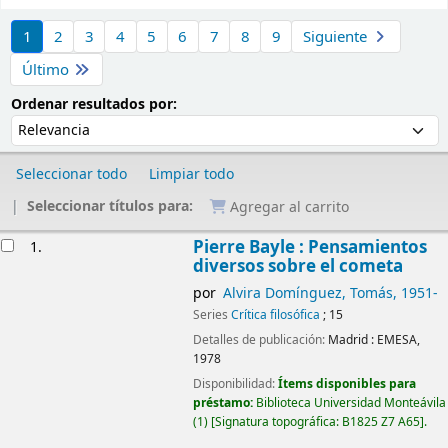
Ordenar
1
2
3
4
5
6
7
8
9
Siguiente
Último
Ordenar por:
Ordenar resultados por:
Seleccionar todo
Limpiar todo
Seleccionar títulos para:
Agregar al carrito
Resultados
Pierre Bayle : Pensamientos
1.
diversos sobre el cometa
por
Alvira Domínguez, Tomás
, 1951-
Series
Crítica filosófica
; 15
Detalles de publicación:
Madrid :
EMESA,
1978
Disponibilidad:
Ítems disponibles para
préstamo:
Biblioteca Universidad Monteávila
(1)
Signatura topográfica:
B1825 Z7 A65
.