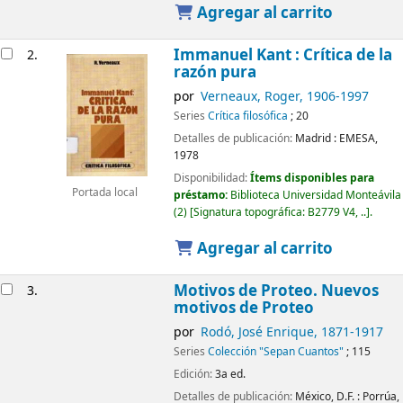
Agregar al carrito
Immanuel Kant : Crítica de la
2.
razón pura
por
Verneaux, Roger
, 1906-1997
Series
Crítica filosófica
; 20
Detalles de publicación:
Madrid :
EMESA,
1978
Disponibilidad:
Ítems disponibles para
Portada local
préstamo:
Biblioteca Universidad Monteávila
(2)
Signatura topográfica:
B2779 V4, ..
.
Agregar al carrito
Motivos de Proteo. Nuevos
3.
motivos de Proteo
por
Rodó, José Enrique
, 1871-1917
Series
Colección "Sepan Cuantos"
; 115
Edición:
3a ed.
Detalles de publicación:
México, D.F. :
Porrúa,