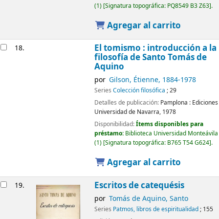
(1)
Signatura topográfica:
PQ8549 B3 Z63
.
Agregar al carrito
El tomismo : introducción a la
18.
filosofía de Santo Tomás de
Aquino
por
Gilson, Étienne
, 1884-1978
Series
Colección filosófica
; 29
Detalles de publicación:
Pamplona :
Ediciones
Universidad de Navarra,
1978
Disponibilidad:
Ítems disponibles para
préstamo:
Biblioteca Universidad Monteávila
(1)
Signatura topográfica:
B765 T54 G624
.
Agregar al carrito
Escritos de catequésis
19.
por
Tomás de Aquino, Santo
Series
Patmos, libros de espiritualidad
; 155