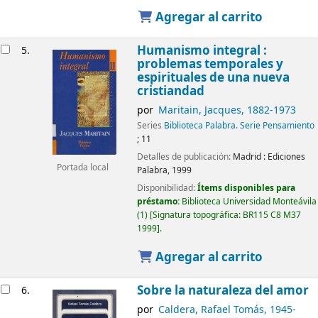
Agregar al carrito
Humanismo integral :
5.
problemas temporales y
espirituales de una nueva
cristiandad
por
Maritain, Jacques
, 1882-1973
Series
Biblioteca Palabra. Serie Pensamiento
; 11
Detalles de publicación:
Madrid :
Ediciones
Portada local
Palabra,
1999
Disponibilidad:
Ítems disponibles para
préstamo:
Biblioteca Universidad Monteávila
(1)
Signatura topográfica:
BR115 C8 M37
1999
.
Agregar al carrito
Sobre la naturaleza del amor
6.
por
Caldera, Rafael Tomás
, 1945-