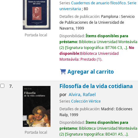
Series
Cuadernos de anuario filosófico. Serie
universitaria
; 80
Detalles de publicación:
Pamplona :
Servicio
de Publicaciones de la Universidad de
Navarra,
1999
Portada local
Disponibilidad:
Ítems disponibles para
préstamo:
Biblioteca Universidad Monteávila
(2)
Signatura topográfica:
BT766 C3, ..
.
No
disponible:
Biblioteca Universidad
Monteávila: Prestado
(1).
Agregar al carrito
Filosofía de la vida cotidiana
7.
por
Alvira, Rafael
Series
Colección Vértice
Detalles de publicación:
Madrid :
Ediciones
Rialp,
1999
Disponibilidad:
Ítems disponibles para
préstamo:
Biblioteca Universidad Monteávila
Portada local
(2)
Signatura topográfica:
BD431 A5, ..
.