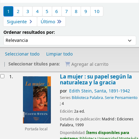
Ordenar
1
2
3
4
5
6
7
8
9
10
Siguiente
Último
Ordenar por:
Ordenar resultados por:
Seleccionar todo
Limpiar todo
Seleccionar títulos para:
Agregar al carrito
Resultados
La mujer : su papel según la
1.
naturaleza y la gracia
por
Edith Stein, Santa
, 1891-1942
Series
Biblioteca Palabra. Serie Pensamiento
; 4
Edición:
2a ed.
Detalles de publicación:
Madrid :
Ediciones
Palabra,
1999
Portada local
Disponibilidad:
Ítems disponibles para
préstamo:
Biblioteca Universidad Monteávila