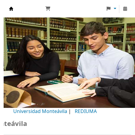
Biblioteca Universidad Monteávila
Universidad Monteávila
|
REDIUMA
B