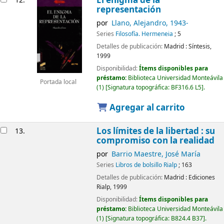
El enigma de la
12.
representación
por
Llano, Alejandro
, 1943-
Series
Filosofía. Hermeneia
; 5
Detalles de publicación:
Madrid :
Síntesis,
1999
Disponibilidad:
Ítems disponibles para
préstamo:
Biblioteca Universidad Monteávila
Portada local
(1)
Signatura topográfica:
BF316.6 L5
.
Agregar al carrito
Los límites de la libertad : su
13.
compromiso con la realidad
por
Barrio Maestre, José María
Series
Libros de bolsillo Rialp
; 163
Detalles de publicación:
Madrid :
Ediciones
Rialp,
1999
Disponibilidad:
Ítems disponibles para
préstamo:
Biblioteca Universidad Monteávila
(1)
Signatura topográfica:
B824.4 B37
.