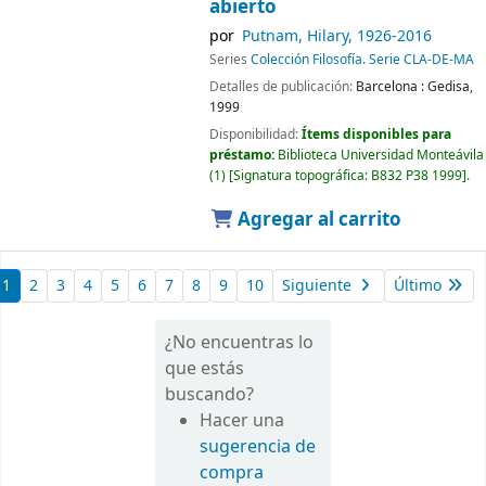
abierto
por
Putnam, Hilary
, 1926-2016
Series
Colección Filosofía. Serie CLA-DE-MA
Detalles de publicación:
Barcelona :
Gedisa,
1999
Disponibilidad:
Ítems disponibles para
préstamo:
Biblioteca Universidad Monteávila
(1)
Signatura topográfica:
B832 P38 1999
.
Agregar al carrito
1
2
3
4
5
6
7
8
9
10
Siguiente
Último
¿No encuentras lo
que estás
buscando?
Hacer una
sugerencia de
compra