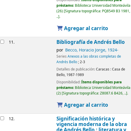
Disponibilidad:
Ítems disponibles para
préstamo:
Biblioteca Universidad Monteávila
(26)
Signatura topográfica:
PQ8549 B3 1981,
..
.
Agregar al carrito
Bibliografía de Andrés Bello
11.
por
Becco, Horacio Jorge
, 1924-
Series
Anexos a las obras completas de
Andrés Bello
; 2-3
Detalles de publicación:
Caracas :
Casa de
Bello,
1987-1989
Disponibilidad:
Ítems disponibles para
préstamo:
Biblioteca Universidad Monteávila
(2)
Signatura topográfica:
Z8087.6 B426, ..
.
Agregar al carrito
Significación histórica y
12.
vigencia moderna de la obra
de Andrés Bello : literatura y