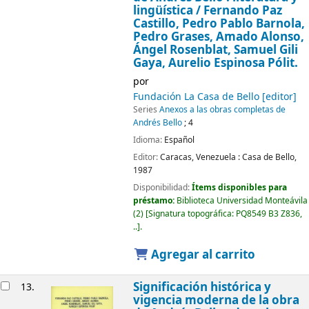
lingüística
/ Fernando Paz
Castillo, Pedro Pablo Barnola,
Pedro Grases, Amado Alonso,
Ángel Rosenblat, Samuel Gili
Gaya, Aurelio Espinosa Pólit.
por
Fundación La Casa de Bello
[editor]
Series
Anexos a las obras completas de
Andrés Bello
; 4
Idioma:
Español
Editor:
Caracas, Venezuela :
Casa de Bello,
1987
Disponibilidad:
Ítems disponibles para
préstamo:
Biblioteca Universidad Monteávila
(2)
Signatura topográfica:
PQ8549 B3 Z836,
..
.
Agregar al carrito
Significación histórica y
13.
vigencia moderna de la obra