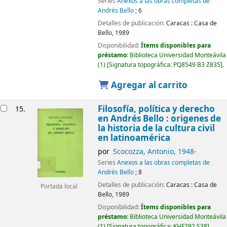
Series
Anexos a las obras completas de
Andrés Bello
; 6
Detalles de publicación:
Caracas :
Casa de
Bello,
1989
Disponibilidad:
Ítems disponibles para
préstamo:
Biblioteca Universidad Monteávila
(1)
Signatura topográfica:
PQ8549 B3 Z835
.
Agregar al carrito
Filosofía, política y derecho
15.
en Andrés Bello : origenes de
la historia de la cultura civil
en latinoamérica
por
Scocozza, Antonio
, 1948-
Series
Anexos a las obras completas de
Andrés Bello
; 8
Detalles de publicación:
Caracas :
Casa de
Portada local
Bello,
1989
Disponibilidad:
Ítems disponibles para
préstamo:
Biblioteca Universidad Monteávila
(1)
Signatura topográfica:
KHF292 S38
.