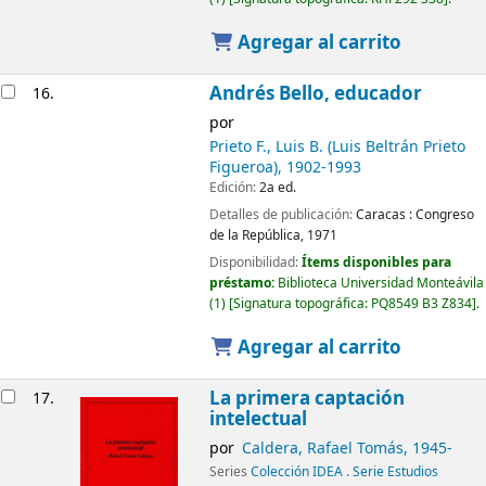
Agregar al carrito
Andrés Bello, educador
16.
por
Prieto F., Luis B. (Luis Beltrán Prieto
Figueroa)
, 1902-1993
Edición:
2a ed.
Detalles de publicación:
Caracas :
Congreso
de la República,
1971
Disponibilidad:
Ítems disponibles para
préstamo:
Biblioteca Universidad Monteávila
(1)
Signatura topográfica:
PQ8549 B3 Z834
.
Agregar al carrito
La primera captación
17.
intelectual
por
Caldera, Rafael Tomás
, 1945-
Series
Colección IDEA . Serie Estudios