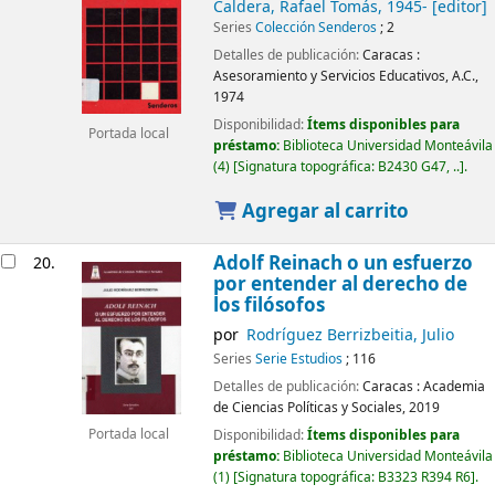
Caldera, Rafael Tomás
, 1945-
[editor]
Series
Colección Senderos
; 2
Detalles de publicación:
Caracas :
Asesoramiento y Servicios Educativos, A.C.,
1974
Disponibilidad:
Ítems disponibles para
Portada local
préstamo:
Biblioteca Universidad Monteávila
(4)
Signatura topográfica:
B2430 G47, ..
.
Agregar al carrito
Adolf Reinach o un esfuerzo
20.
por entender al derecho de
los filósofos
por
Rodríguez Berrizbeitia, Julio
Series
Serie Estudios
; 116
Detalles de publicación:
Caracas :
Academia
de Ciencias Políticas y Sociales,
2019
Portada local
Disponibilidad:
Ítems disponibles para
préstamo:
Biblioteca Universidad Monteávila
(1)
Signatura topográfica:
B3323 R394 R6
.