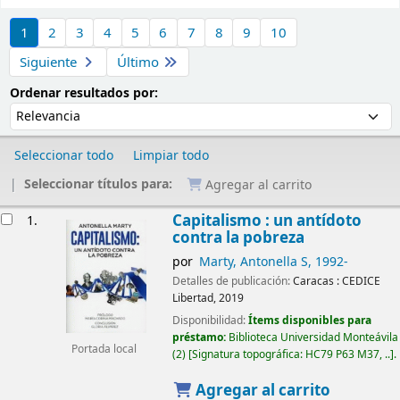
Ordenar
1
2
3
4
5
6
7
8
9
10
Siguiente
Último
Ordenar por:
Ordenar resultados por:
Seleccionar todo
Limpiar todo
Seleccionar títulos para:
Agregar al carrito
Resultados
Capitalismo : un antídoto
1.
contra la pobreza
por
Marty, Antonella S
, 1992-
Detalles de publicación:
Caracas :
CEDICE
Libertad,
2019
Disponibilidad:
Ítems disponibles para
préstamo:
Biblioteca Universidad Monteávila
Portada local
(2)
Signatura topográfica:
HC79 P63 M37, ..
.
Agregar al carrito