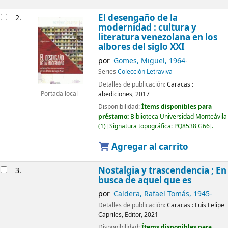
El desengaño de la
2.
modernidad : cultura y
literatura venezolana en los
albores del siglo XXI
por
Gomes, Miguel
, 1964-
Series
Colección Letraviva
Detalles de publicación:
Caracas :
Portada local
abediciones,
2017
Disponibilidad:
Ítems disponibles para
préstamo:
Biblioteca Universidad Monteávila
(1)
Signatura topográfica:
PQ8538 G66
.
Agregar al carrito
Nostalgia y trascendencia ; En
3.
busca de aquel que es
por
Caldera, Rafael Tomás
, 1945-
Detalles de publicación:
Caracas :
Luis Felipe
Capriles, Editor,
2021
Disponibilidad:
Ítems disponibles para