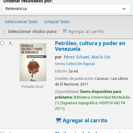
Ordenar
Ordenar por:
Ordenar resultados por:
Seleccionar todo
Limpiar todo
Seleccionar títulos para:
Agregar al carrito
Resultados
Petróleo, cultura y poder en
1.
Venezuela
por
Pérez Schael, María Sol
Series
Colección Ágoras
Edición:
2a ed.
Detalles de publicación:
Caracas :
Los Libros
de El Nacional,
2011
Portada local
Disponibilidad:
Ítems disponibles para
préstamo:
Biblioteca Universidad Monteávila
(1)
Signatura topográfica:
HD9574 V42 P4
2011
.
Agregar al carrito