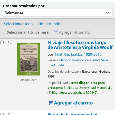
Ordenar
Ordenar por:
Ordenar resultados por:
Seleccionar todo
Limpiar todo
Seleccionar títulos para:
Agregar al carrito
Resultados
El viaje filosófico más largo :
1.
de Aristóteles a Virginia Woolf
por
Hintikka, Jaakko
, 1929-2015
Series
Colección Hombre y sociedad. Serie
CLA-DE-MA
Detalles de publicación:
Barcelona :
Gedisa,
1998
Portada local
Disponibilidad:
Ítems disponibles para
préstamo:
Biblioteca Universidad Monteávila
(1)
Signatura topográfica:
B29 H5
.
Agregar al carrito
El fin de la modernidad :
2.