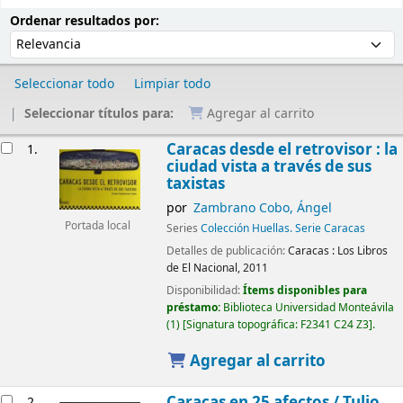
Ordenar
Ordenar por:
Ordenar resultados por:
Seleccionar todo
Limpiar todo
Seleccionar títulos para:
Agregar al carrito
Resultados
Caracas desde el retrovisor : la
1.
ciudad vista a través de sus
taxistas
por
Zambrano Cobo, Ángel
Portada local
Series
Colección Huellas. Serie Caracas
Detalles de publicación:
Caracas :
Los Libros
de El Nacional,
2011
Disponibilidad:
Ítems disponibles para
préstamo:
Biblioteca Universidad Monteávila
(1)
Signatura topográfica:
F2341 C24 Z3
.
Agregar al carrito
Caracas en 25 afectos
/ Tulio
2.