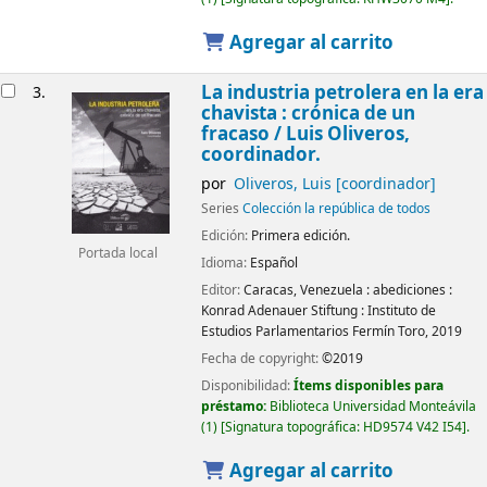
Agregar al carrito
La industria petrolera en la era
3.
chavista :
crónica de un
fracaso
/ Luis Oliveros,
coordinador.
por
Oliveros, Luis
[coordinador]
Series
Colección la república de todos
Edición:
Primera edición.
Portada local
Idioma:
Español
Editor:
Caracas, Venezuela :
abediciones :
Konrad Adenauer Stiftung :
Instituto de
Estudios Parlamentarios Fermín Toro,
2019
Fecha de copyright:
©2019
Disponibilidad:
Ítems disponibles para
préstamo:
Biblioteca Universidad Monteávila
(1)
Signatura topográfica:
HD9574 V42 I54
.
Agregar al carrito