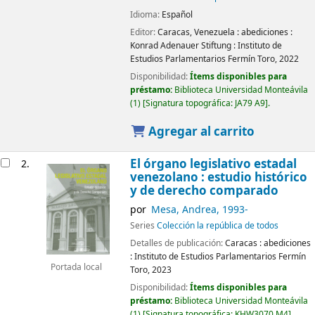
Idioma:
Español
Editor:
Caracas, Venezuela :
abediciones :
Konrad Adenauer Stiftung :
Instituto de
Estudios Parlamentarios Fermín Toro,
2022
Disponibilidad:
Ítems disponibles para
préstamo:
Biblioteca Universidad Monteávila
(1)
Signatura topográfica:
JA79 A9
.
Agregar al carrito
El órgano legislativo estadal
2.
venezolano : estudio histórico
y de derecho comparado
por
Mesa, Andrea
, 1993-
Series
Colección la república de todos
Detalles de publicación:
Caracas :
abediciones
: Instituto de Estudios Parlamentarios Fermín
Portada local
Toro,
2023
Disponibilidad:
Ítems disponibles para
préstamo:
Biblioteca Universidad Monteávila
(1)
Signatura topográfica:
KHW3070 M4
.