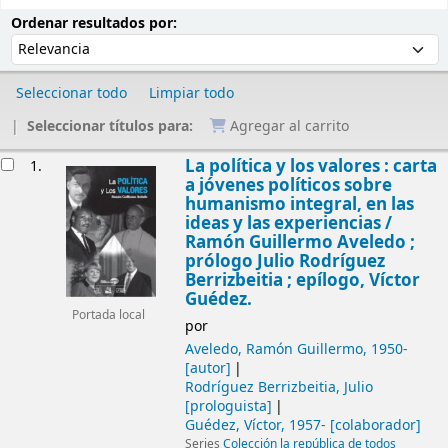
Ordenar
Ordenar por:
Ordenar resultados por:
Seleccionar todo
Limpiar todo
Seleccionar títulos para:
Agregar al carrito
Resultados
La política y los valores : carta
1.
a jóvenes políticos sobre
humanismo integral, en las
ideas y las experiencias
/
Ramón Guillermo Aveledo ;
prólogo Julio Rodríguez
Berrizbeitia ; epílogo, Víctor
Guédez.
Portada local
por
Aveledo, Ramón Guillermo
, 1950-
[autor]
Rodríguez Berrizbeitia, Julio
[prologuista]
Guédez, Víctor
, 1957-
[colaborador]
Series
Colección la república de todos