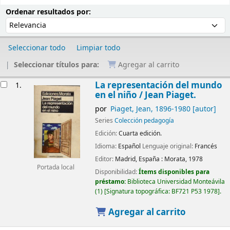
Ordenar
Ordenar por:
Ordenar resultados por:
Seleccionar todo
Limpiar todo
Seleccionar títulos para:
Agregar al carrito
Resultados
La representación del mundo
1.
en el niño
/ Jean Piaget.
por
Piaget, Jean
, 1896-1980
[autor]
Series
Colección pedagogía
Edición:
Cuarta edición.
Idioma:
Español
Lenguaje original:
Francés
Editor:
Madrid, España :
Morata,
1978
Portada local
Disponibilidad:
Ítems disponibles para
préstamo:
Biblioteca Universidad Monteávila
(1)
Signatura topográfica:
BF721 P53 1978
.
Agregar al carrito