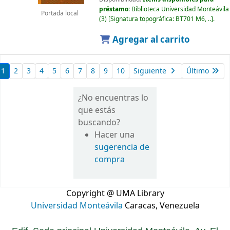
préstamo:
Biblioteca Universidad Monteávila
Portada local
(3)
Signatura topográfica:
BT701 M6, ..
.
Agregar al carrito
1
2
3
4
5
6
7
8
9
10
Siguiente
Último
¿No encuentras lo
que estás
buscando?
Hacer una
sugerencia de
compra
Copyright @ UMA Library
Universidad Monteávila
Caracas, Venezuela