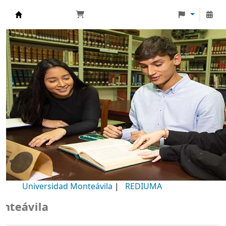
Biblioteca Universidad Monteávila
Universidad Monteávila
|
REDIUMA
B