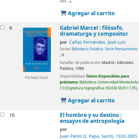
L65, ..
.
Agregar al carrito
Gabriel Marcel : filósofo,
9.
dramaturgo y compositor
por
Cañas Fernández, José Luis
Series
Biblioteca Palabra. Serie Pensamiento
; 6
Detalles de publicación:
Madrid :
Ediciones
Palabra,
1998
Disponibilidad:
Ítems disponibles para
Portada local
préstamo:
Biblioteca Universidad Monteávila
(1)
Signatura topográfica:
B2430 M251 C35
.
Agregar al carrito
El hombre y su destino :
10.
ensayos de antropología
por
Juan Pablo II, Papa, Santo
, 1920-2005