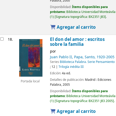
Palabra,
2000
Disponibilidad:
Ítems disponibles para
préstamo:
Biblioteca Universidad Monteávila
(1)
Signatura topográfica:
BX2351 J83
.
Agregar al carrito
El don del amor :
escritos
18.
sobre la familia
por
Juan Pablo II, Papa, Santo
, 1920-2005
Series
Biblioteca Palabra. Serie Pensamiento
; 12
|
Trilogía inédita III
Edición:
4a ed.
Detalles de publicación:
Madrid :
Ediciones
Portada local
Palabra,
2005
Disponibilidad:
Ítems disponibles para
préstamo:
Biblioteca Universidad Monteávila
(1)
Signatura topográfica:
BX2351 J83 2005
.
Agregar al carrito