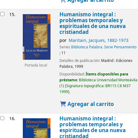
Agregar al carrito
Humanismo integral :
15.
problemas temporales y
espirituales de una nueva
cristiandad
por
Maritain, Jacques
, 1882-1973
Series
Biblioteca Palabra. Serie Pensamiento
; 11
Detalles de publicación:
Madrid :
Ediciones
Portada local
Palabra,
1999
Disponibilidad:
Ítems disponibles para
préstamo:
Biblioteca Universidad Monteávila
(1)
Signatura topográfica:
BR115 C8 M37
1999
.
Agregar al carrito
Humanismo integral :
16.
problemas temporales y
espirituales de una nueva
cristiandad