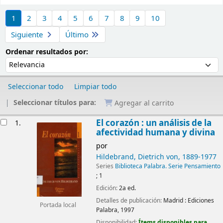
Ordenar
1
2
3
4
5
6
7
8
9
10
Siguiente
Último
Ordenar por:
Ordenar resultados por:
Seleccionar todo
Limpiar todo
Seleccionar títulos para:
Agregar al carrito
Resultados
El corazón : un análisis de la
1.
afectividad humana y divina
por
Hildebrand, Dietrich von
, 1889-1977
Series
Biblioteca Palabra. Serie Pensamiento
; 1
Edición:
2a ed.
Detalles de publicación:
Madrid :
Ediciones
Portada local
Palabra,
1997
Disponibilidad:
Ítems disponibles para