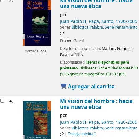
Mi visión del hombre : hacia
3.
una nueva ética
por
Juan Pablo II, Papa, Santo
, 1920-2005
Series
Biblioteca Palabra. Serie Pensamiento
; 2
Edición:
2a ed.
Detalles de publicación:
Madrid :
Ediciones
Portada local
Palabra,
1997
Disponibilidad:
Ítems disponibles para
préstamo:
Biblioteca Universidad Monteávila
(1)
Signatura topográfica:
BJ1137 J87
.
Agregar al carrito
Mi visión del hombre : hacia
4.
una nueva ética
por
Juan Pablo II, Papa, Santo
, 1920-2005
Series
Biblioteca Palabra. Serie Pensamiento
; 2
|
Trilogía inédita I