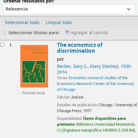
Ordenar
Ordenar por:
Ordenar resultados por:
Seleccionar todo
Limpiar todo
Seleccionar títulos para:
Agregar al carrito
Resultados
The economics of
1.
discrimination
por
Becker, Gary S., (Gary Stanley)
, 1930-
2014
Series
Economics research studies of the
Economics Research Center of the University
of Chicago
Portada local
Edición:
2nd ed.
Detalles de publicación:
Chicago :
University of
Chicago Press,
1971
Disponibilidad:
Ítems disponibles para
préstamo:
Biblioteca Universidad Monteávila
(1)
Signatura topográfica:
HD4903.5 U58 B4
.