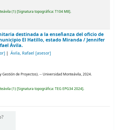
teávila
(1)
Signatura topográfica:
T104 M8
.
itaria destinada a la enseñanza del oficio de
unicipio El Hatillo, estado Miranda
/ Jennifer
ael Ávila.
or]
Ávila, Rafael
[asesor]
 y Gestión de Proyectos). -- Universidad Monteávila, 2024.
teávila
(1)
Signatura topográfica:
TEG EPG34 2024
.
o?