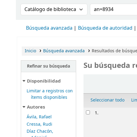
Buscar en el catálogo por:
Buscar en el cat
Búsqueda avanzada
Búsqueda de autoridad
Inicio
Búsqueda avanzada
Resultados de búsque
Su búsqueda r
Refinar su búsqueda
Ordenar
Disponibilidad
Limitar a registros con
ítems disponibles
Seleccionar todo
Li
Autores
Resultados
1.
Ávila, Rafael
Cressa, Rudi
Díaz Chacón,