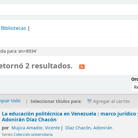
álogo
Bibliotecas
da para 'an=8934'
etornó 2 resultados.
Ord
mpiar todo
Seleccionar títulos para:
Agregar al carrito
La educación politécnica en Venezuela : marco jurídico 
Adonirán Díaz Chacón
por
Mujica Amador, Vicente
Díaz Chacón, Adonirán
Series
Colección universitaria