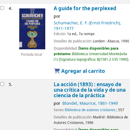
A guide for the perplexed
4.
por
Schumacher, E. F. (Ernst Friedrich)
,
1911-1977
Edición:
1a ed., 7a reimpr.
Detalles de publicación:
London :
Abacus,
1990
Disponibilidad:
Ítems disponibles para
préstamo:
Biblioteca Universidad Monteávila
Portada local
(1)
Signatura topográfica:
BJ1581.2 S35 1990
.
Agregar al carrito
La acción (1893) : ensayo de
5.
una crítica de la vida y de una
ciencia de la práctica
por
Blondel, Maurice
, 1861-1949
Series
Biblioteca de autores cristianos
; 557
Detalles de publicación:
Madrid :
Biblioteca de
Autores Cristianos,
1996
Disponibilidad:
Ítems disponibles para