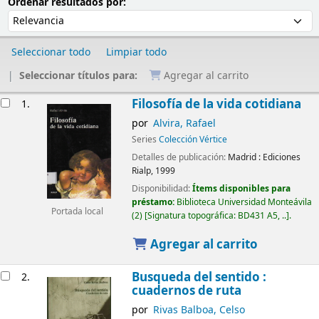
Ordenar
Ordenar por:
Ordenar resultados por:
Seleccionar todo
Limpiar todo
Seleccionar títulos para:
Agregar al carrito
Resultados
Filosofía de la vida cotidiana
1.
por
Alvira, Rafael
Series
Colección Vértice
Detalles de publicación:
Madrid :
Ediciones
Rialp,
1999
Disponibilidad:
Ítems disponibles para
préstamo:
Biblioteca Universidad Monteávila
Portada local
(2)
Signatura topográfica:
BD431 A5, ..
.
Agregar al carrito
Busqueda del sentido :
2.
cuadernos de ruta
por
Rivas Balboa, Celso