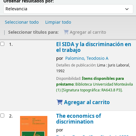
Ordenar
Ordenar por:
Ordenar resultados por:
Seleccionar todo
Limpiar todo
Seleccionar títulos para:
Agregar al carrito
Resultados
El SIDA y la discriminación en
1.
el trabajo
por
Palomino, Teodosio A
Detalles de publicación:
Lima :
Juris Laboral,
1992
Disponibilidad:
Ítems disponibles para
préstamo:
Biblioteca Universidad Monteávila
(1)
Signatura topográfica:
RA643.8 P3
.
Agregar al carrito
The economics of
2.
discrimination
por