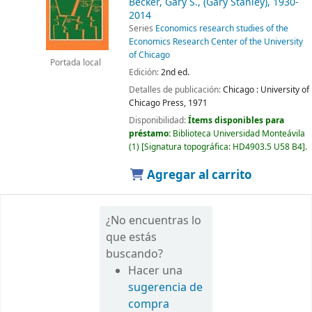
Becker, Gary S., (Gary Stanley)
, 1930-
2014
Series
Economics research studies of the
Economics Research Center of the University
of Chicago
Portada local
Edición:
2nd ed.
Detalles de publicación:
Chicago :
University of
Chicago Press,
1971
Disponibilidad:
Ítems disponibles para
préstamo:
Biblioteca Universidad Monteávila
(1)
Signatura topográfica:
HD4903.5 U58 B4
.
Agregar al carrito
¿No encuentras lo
que estás
buscando?
Hacer una
sugerencia de
compra