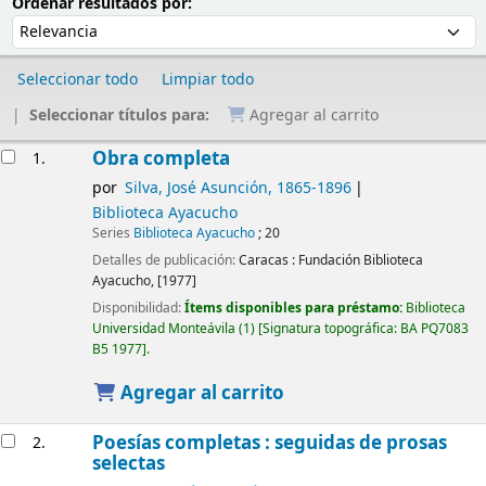
Ordenar
Ordenar por:
Ordenar resultados por:
Seleccionar todo
Limpiar todo
Seleccionar títulos para:
Agregar al carrito
Resultados
Obra completa
1.
por
Silva, José Asunción
, 1865-1896
Biblioteca Ayacucho
Series
Biblioteca Ayacucho
; 20
Detalles de publicación:
Caracas :
Fundación Biblioteca
Ayacucho,
[1977]
Disponibilidad:
Ítems disponibles para préstamo:
Biblioteca
Universidad Monteávila
(1)
Signatura topográfica:
BA PQ7083
B5 1977
.
Agregar al carrito
Poesías completas : seguidas de prosas
2.
selectas