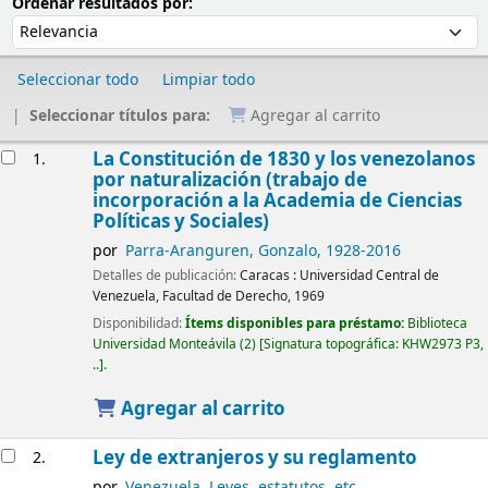
Ordenar
Ordenar por:
Ordenar resultados por:
Seleccionar todo
Limpiar todo
Seleccionar títulos para:
Agregar al carrito
Resultados
La Constitución de 1830 y los venezolanos
1.
por naturalización (trabajo de
incorporación a la Academia de Ciencias
Políticas y Sociales)
por
Parra-Aranguren, Gonzalo
, 1928-2016
Detalles de publicación:
Caracas :
Universidad Central de
Venezuela, Facultad de Derecho,
1969
Disponibilidad:
Ítems disponibles para préstamo:
Biblioteca
Universidad Monteávila
(2)
Signatura topográfica:
KHW2973 P3,
..
.
Agregar al carrito
Ley de extranjeros y su reglamento
2.
por
Venezuela. Leyes, estatutos, etc