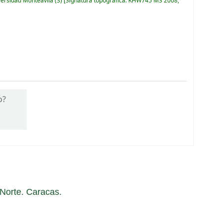
versidad Monteávila
(3)
Signatura topográfica:
KHW745 M3 2008,
o?
a Norte. Caracas.