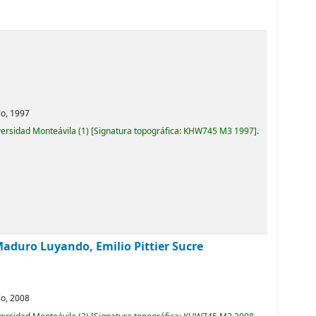
lo,
1997
versidad Monteávila
(1)
Signatura topográfica:
KHW745 M3 1997
.
Maduro Luyando, Emilio Pittier Sucre
lo,
2008