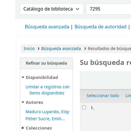
Buscar en el catálogo por:
Buscar en el cat
Búsqueda avanzada
Búsqueda de autoridad
Inicio
Búsqueda avanzada
Resultados de búsque
Su búsqueda r
Refinar su búsqueda
Ordenar
Disponibilidad
Limitar a registros con
ítems disponibles
Seleccionar todo
Li
Autores
Resultados
1.
Maduro Luyando, Eloy
Pittier Sucre, Emili...
Colecciones