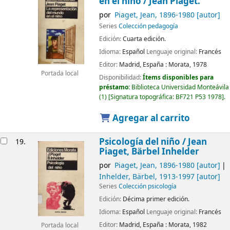
en el niño
/ Jean Piaget.
por
Piaget, Jean
, 1896-1980
[autor]
Series
Colección pedagogía
Edición:
Cuarta edición.
Idioma:
Español
Lenguaje original:
Francés
Editor:
Madrid, España :
Morata,
1978
Portada local
Disponibilidad:
Ítems disponibles para
préstamo:
Biblioteca Universidad Monteávila
(1)
Signatura topográfica:
BF721 P53 1978
.
Agregar al carrito
Psicología del niño /
Jean
19.
Piaget, Bärbel Inhelder
por
Piaget, Jean
, 1896-1980
[autor]
Inhelder, Bärbel
, 1913-1997
[autor]
Series
Colección psicología
Edición:
Décima primer edición.
Idioma:
Español
Lenguaje original:
Francés
Editor:
Madrid, España :
Morata,
1982
Portada local