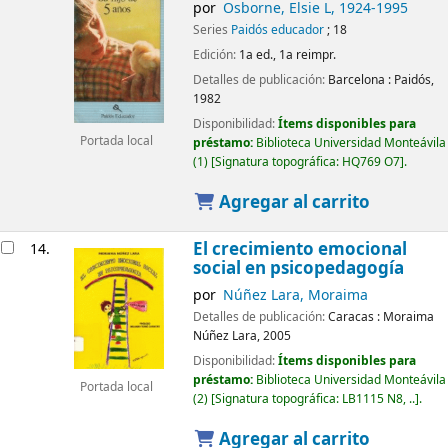
por
Osborne, Elsie L
, 1924-1995
Series
Paidós educador
; 18
Edición:
1a ed., 1a reimpr.
Detalles de publicación:
Barcelona :
Paidós,
1982
Disponibilidad:
Ítems disponibles para
Portada local
préstamo:
Biblioteca Universidad Monteávila
(1)
Signatura topográfica:
HQ769 O7
.
Agregar al carrito
El crecimiento emocional
14.
social en psicopedagogía
por
Núñez Lara, Moraima
Detalles de publicación:
Caracas :
Moraima
Núñez Lara,
2005
Disponibilidad:
Ítems disponibles para
préstamo:
Biblioteca Universidad Monteávila
Portada local
(2)
Signatura topográfica:
LB1115 N8, ..
.
Agregar al carrito