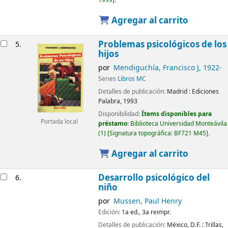
1999
.
Agregar al carrito
Problemas psicológicos de los
5.
hijos
por
Mendiguchía, Francisco J
, 1922-
Series
Libros MC
Detalles de publicación:
Madrid :
Ediciones
Palabra,
1993
Disponibilidad:
Ítems disponibles para
Portada local
préstamo:
Biblioteca Universidad Monteávila
(1)
Signatura topográfica:
BF721 M45
.
Agregar al carrito
Desarrollo psicológico del
6.
niño
por
Mussen, Paul Henry
Edición:
1a ed., 3a reimpr.
Detalles de publicación:
México, D.F. :
Trillas,