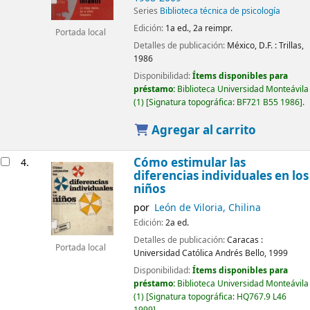
Series
Biblioteca técnica de psicología
Edición:
1a ed., 2a reimpr.
Portada local
Detalles de publicación:
México, D.F. :
Trillas,
1986
Disponibilidad:
Ítems disponibles para
préstamo:
Biblioteca Universidad Monteávila
(1)
Signatura topográfica:
BF721 B55 1986
.
Agregar al carrito
Cómo estimular las
4.
diferencias individuales en los
niños
por
León de Viloria, Chilina
Edición:
2a ed.
Detalles de publicación:
Caracas :
Portada local
Universidad Católica Andrés Bello,
1999
Disponibilidad:
Ítems disponibles para
préstamo:
Biblioteca Universidad Monteávila
(1)
Signatura topográfica:
HQ767.9 L46