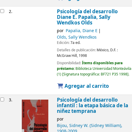
Psicología del desarrollo
2.
Diane E. Papalia, Sally
Wendkos Olds
por
Papalia, Diane E
Olds, Sally Wendkos
Edición:
7a ed.
Detalles de publicación:
México, D.F. :
McGraw Hill,
1998
Disponibilidad:
Ítems disponibles para
préstamo:
Biblioteca Universidad Monteávila
(1)
Signatura topográfica:
BF721 P35 1998
.
Agregar al carrito
Psicología del desarrollo
3.
infantil : la etapa básica de la
niñez temprana
por
Bijou, Sidney W. (Sidney William)
,
1908-2009