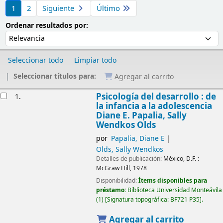
Ordenar
1
2
Siguiente
Último
Ordenar por:
Ordenar resultados por:
Seleccionar todo
Limpiar todo
Seleccionar títulos para:
Agregar al carrito
Resultados
Psicología del desarrollo : de
1.
la infancia a la adolescencia
Diane E. Papalia, Sally
Wendkos Olds
por
Papalia, Diane E
Olds, Sally Wendkos
Detalles de publicación:
México, D.F. :
McGraw Hill,
1978
Disponibilidad:
Ítems disponibles para
préstamo:
Biblioteca Universidad Monteávila
(1)
Signatura topográfica:
BF721 P35
.
Agregar al carrito