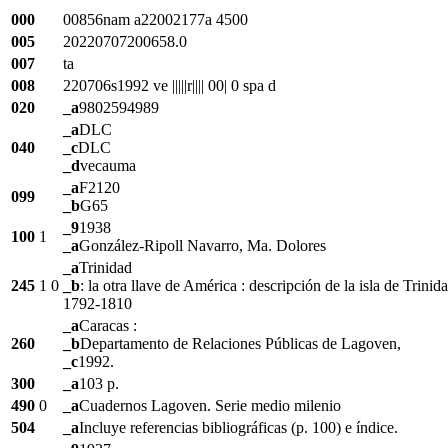
000
00856nam a22002177a 4500
005
20220707200658.0
007
ta
008
220706s1992 ve |||||r|||| 00| 0 spa d
020
_a
9802594989
_a
DLC
040
_c
DLC
_d
vecauma
_a
F2120
099
_b
G65
_9
1938
100
1
_a
González-Ripoll Navarro, Ma. Dolores
_a
Trinidad
245
1
0
_b
: la otra llave de América : descripción de la isla de Trin
1792-1810
_a
Caracas :
260
_b
Departamento de Relaciones Públicas de Lagoven,
_c
1992.
300
_a
103 p.
490
0
_a
Cuadernos Lagoven. Serie medio milenio
504
_a
Incluye referencias bibliográficas (p. 100) e índice.