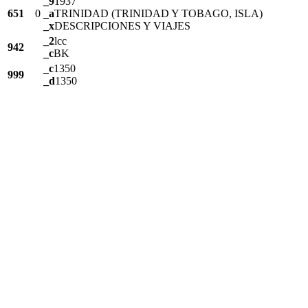
_9
1937
651
0
_a
TRINIDAD (TRINIDAD Y TOBAGO, ISLA)
_x
DESCRIPCIONES Y VIAJES
_2
lcc
942
_c
BK
_c
1350
999
_d
1350