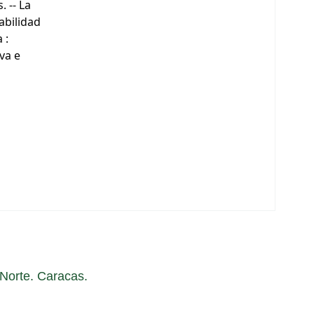
 -- La
abilidad
 :
va e
a Norte. Caracas.