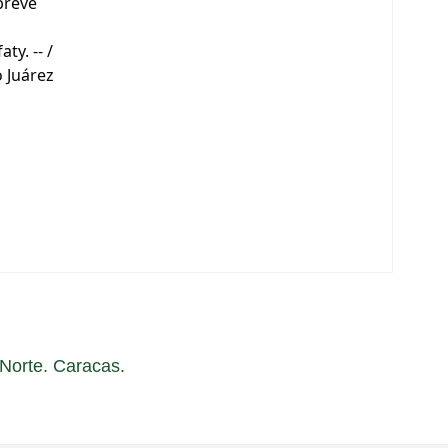
breve
ty. -- /
o Juárez
a Norte. Caracas.