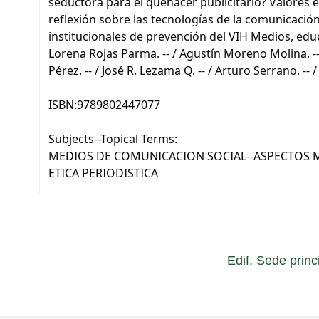
seductora para el quehacer publicitario? Valores 
reflexión sobre las tecnologías de la comunicació
institucionales de prevención del VIH Medios, educ
Lorena Rojas Parma. -- / Agustín Moreno Molina. -- /
Pérez. -- / José R. Lezama Q. -- / Arturo Serrano. --
ISBN:
9789802447077
Subjects--Topical Terms:
MEDIOS DE COMUNICACION SOCIAL--ASPECTOS M
ETICA PERIODISTICA
Edif. Sede princ