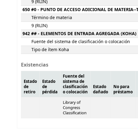
9 (RLIN)
650 #0 - PUNTO DE ACCESO ADICIONAL DE MATERIA-
Término de materia
9 (RLIN)
942 ## - ELEMENTOS DE ENTRADA AGREGADA (KOHA)
Fuente del sistema de clasificación o colocación
Tipo de ítem Koha
Existencias
Fuente del
Estado
Estado
sistema de
de
de
clasificación
Estado
No para
retiro
pérdida
o colocación
dañado
préstamo
Library of
Congress
Classification