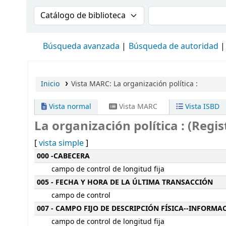
Buscar en el catálogo por:
Buscar en el cat
Búsqueda avanzada
Búsqueda de autoridad
Inicio
Vista MARC: La organización política :
Vista normal
Vista MARC
Vista ISBD
La organización política : (Regis
[
vista simple
]
Detalles MARC
000 -CABECERA
campo de control de longitud fija
005 - FECHA Y HORA DE LA ÚLTIMA TRANSACCIÓN
campo de control
007 - CAMPO FIJO DE DESCRIPCIÓN FÍSICA--INFORM
campo de control de longitud fija