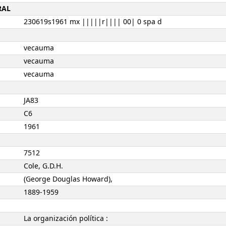
RAL
230619s1961 mx |||||r|||| 00| 0 spa d
vecauma
vecauma
vecauma
JA83
C6
1961
7512
Cole, G.D.H.
(George Douglas Howard),
1889-1959
La organización política :