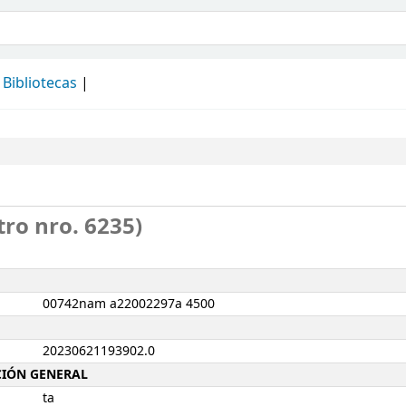
álogo
Bibliotecas
tro nro. 6235)
00742nam a22002297a 4500
20230621193902.0
ACIÓN GENERAL
ta