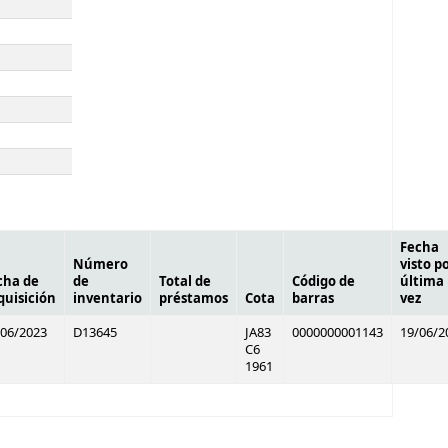
Fecha
Número
visto p
cha de
de
Total de
Código de
última
quisición
inventario
préstamos
Cota
barras
vez
/06/2023
D13645
JA83
0000000001143
19/06/2
C6
1961