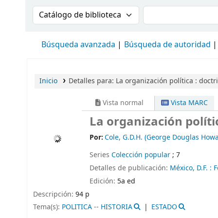
Buscar en el catálogo por:
Buscar en el cat
Búsqueda avanzada
Búsqueda de autoridad
Inicio
Detalles para:
La organización política :
doctr
Vista normal
Vista MARC
La organización políti
Por:
Cole, G.D.H. (George Douglas How
Series
Colección popular
; 7
Detalles de publicación:
México, D.F. :
F
Edición:
5a ed
Descripción:
94 p
Tema(s):
POLITICA -- HISTORIA
ESTADO