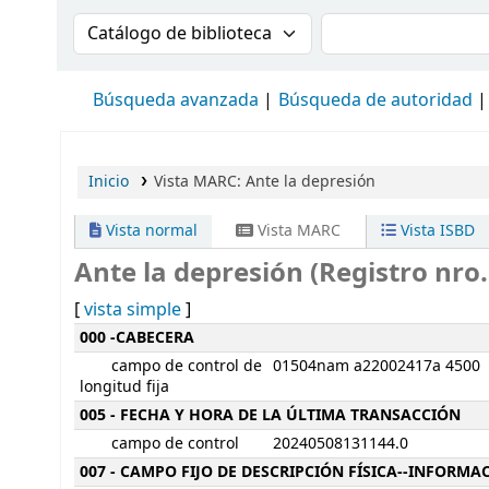
Buscar en el catálogo por:
Buscar en el cat
Búsqueda avanzada
Búsqueda de autoridad
Inicio
Vista MARC: Ante la depresión
Vista normal
Vista MARC
Vista ISBD
Ante la depresión (Registro nro.
[
vista simple
]
Detalles MARC
000 -CABECERA
campo de control de
01504nam a22002417a 4500
longitud fija
005 - FECHA Y HORA DE LA ÚLTIMA TRANSACCIÓN
campo de control
20240508131144.0
007 - CAMPO FIJO DE DESCRIPCIÓN FÍSICA--INFORM