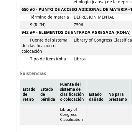
etiología (causa) de la depre
650 #0 - PUNTO DE ACCESO ADICIONAL DE MATERIA-
Término de materia
DEPRESION MENTAL
9 (RLIN)
7506
942 ## - ELEMENTOS DE ENTRADA AGREGADA (KOHA)
Fuente del sistema
Library of Congress Classifica
de clasificación o
colocación
Tipo de ítem Koha
Libros
Existencias
Fuente del
Estado
Estado
sistema de
de
de
clasificación
Estado
No para
retiro
pérdida
o colocación
dañado
préstamo
Library of
Congress
Classification