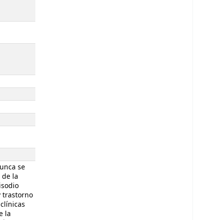
nunca se
 de la
isodio
 trastorno
clínicas
e la