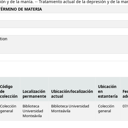
sión y de la manía. -- Tratamiento actual de la depresión y de la ma
-TÉRMINO DE MATERIA
tion
Código
Ubicación
de
Localización
Ubicación/localización
en
Fe
colección
permanente
actual
estantería
ad
Colección
Biblioteca
Biblioteca Universidad
Colección
07
general
Universidad
Monteávila
general
Monteávila