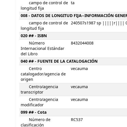
campo de control de
ta
longitud fija
008 - DATOS DE LONGITUD FIJA--INFORMACIÓN GENE
campo de control de
240507s1987 sp |||||r|||| 0
longitud fija
020 ## - ISBN
Número
8432044008
Internacional Estándar
del Libro
040 ## - FUENTE DE LA CATALOGACIÓN
Centro
vecauma
catalogador/agencia de
origen
Centro/agencia
vecauma
transcriptor
Centro/agencia
vecauma
modificador
099 ## - Cota
Número de
RC537
clasificación