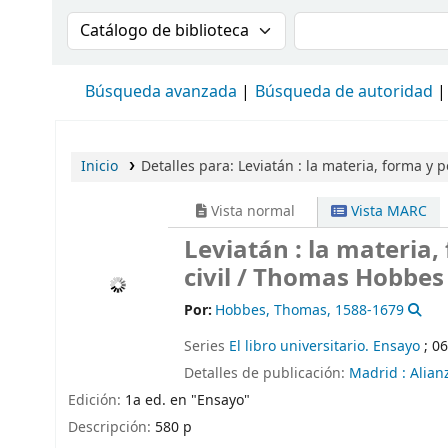
Buscar en el catálogo por:
Buscar en el cat
Búsqueda avanzada
Búsqueda de autoridad
Inicio
Detalles para:
Leviatán :
la materia, forma y po
Vista normal
Vista MARC
Leviatán : la materia,
civil /
Thomas Hobbes ; 
Por:
Hobbes, Thomas
, 1588-1679
Series
El libro universitario. Ensayo
; 0
Detalles de publicación:
Madrid :
Alian
Edición:
1a ed. en "Ensayo"
Descripción:
580 p