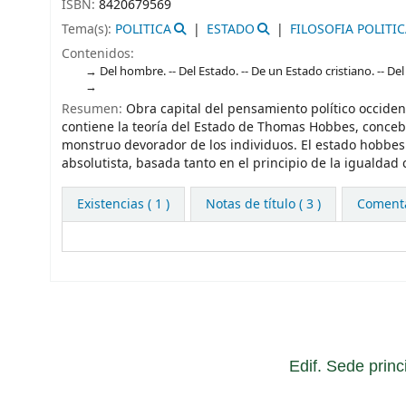
ISBN:
8420679569
Tema(s):
POLITICA
ESTADO
FILOSOFIA POLITI
Contenidos:
Del hombre. -- Del Estado. -- De un Estado cristiano. -- Del 
Resumen:
Obra capital del pensamiento político occidenta
contiene la teoría del Estado de Thomas Hobbes, conce
monstruo devorador de los individuos. El estado hobbesi
absolutista, basada tanto en el principio de la igualda
Existencias
( 1 )
Notas de título ( 3 )
Comentar
Edif. Sede princ