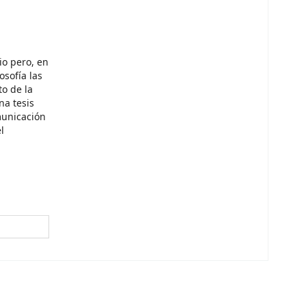
io pero, en
osofía las
to de la
na tesis
municación
l