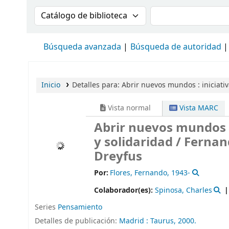
Buscar en el catálogo por:
Buscar en el cat
Búsqueda avanzada
Búsqueda de autoridad
Inicio
Detalles para:
Abrir nuevos mundos :
iniciati
Vista normal
Vista MARC
Abrir nuevos mundos :
y solidaridad /
Fernand
Dreyfus
Por:
Flores, Fernando
, 1943-
Colaborador(es):
Spinosa, Charles
Series
Pensamiento
Detalles de publicación:
Madrid :
Taurus,
2000.