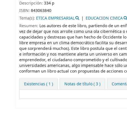
Descripción:
334 p
ISBN:
843063840
Tema(s):
ETICA EMPRESARIAL
EDUCACION CIVICA
Resumen:
Los autores de este libro, partiendo de un en
vez de dejar que nos arrolle como una ola cibernética o 
capacidades y destrezas que han hecho de Occidente lo q
libre empresa en un clima democrático facilita su desarr
que sorprenderá muchos). Este libro postula que el centr
e información y nos mantiene alerta un universo en camb
emprendedor, el ciudadano comprometido y el cultivado
universidades americanas, algo impensable hace sólo u
conforman un libro actual con propuestas de acciones co
Existencias
( 1 )
Notas de título ( 3 )
Comentar