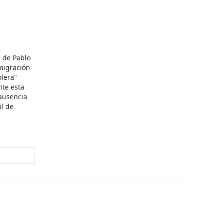
s de Pablo
migración
olera"
nte esta
 ausencia
il de