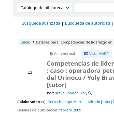
Buscar en el catálogo por:
Buscar en el cat
Búsqueda avanzada
Búsqueda de autoridad
Inicio
Detalles para:
Competencias de liderazgo en 
Vista normal
Vista MARC
Competencias de lide
: caso : operadora pet
del Orinoco /
Yoly Bra
[tutor]
Por:
Bravo Rondón, Yoly
Colaborador(es):
Gorrochotegui Martell, Alfredo
[tutor]
Detalles de publicación:
febrero 2009