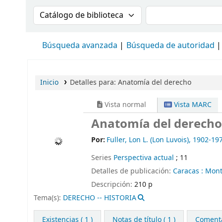
Buscar en el catálogo por:
Buscar en el cat
Búsqueda avanzada
Búsqueda de autoridad
Inicio
Detalles para:
Anatomía del derecho
Vista normal
Vista MARC
Anatomía del derecho
Por:
Fuller, Lon L. (Lon Luvois)
, 1902-19
Series
Perspectiva actual
; 11
Detalles de publicación:
Caracas :
Monte
Descripción:
210 p
Tema(s):
DERECHO -- HISTORIA
Existencias
( 1 )
Notas de título ( 1 )
Comentar