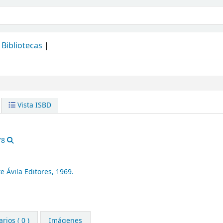
álogo
Bibliotecas
Vista ISBD
78
 Ávila Editores,
1969.
ios ( 0 )
Imágenes