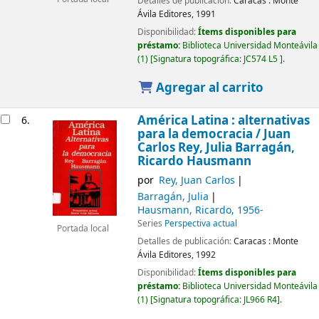
Detalles de publicación:
Caracas :
Monte
Ávila Editores,
1991
Disponibilidad:
Ítems disponibles para
préstamo:
Biblioteca Universidad Monteávila
(1)
Signatura topográfica:
JC574 L5
.
Agregar al carrito
América Latina : alternativas
6.
para la democracia /
Juan
Carlos Rey, Julia Barragán,
Ricardo Hausmann
por
Rey, Juan Carlos
Barragán, Julia
Hausmann, Ricardo
, 1956-
Series
Perspectiva actual
Portada local
Detalles de publicación:
Caracas :
Monte
Ávila Editores,
1992
Disponibilidad:
Ítems disponibles para
préstamo:
Biblioteca Universidad Monteávila
(1)
Signatura topográfica:
JL966 R4
.