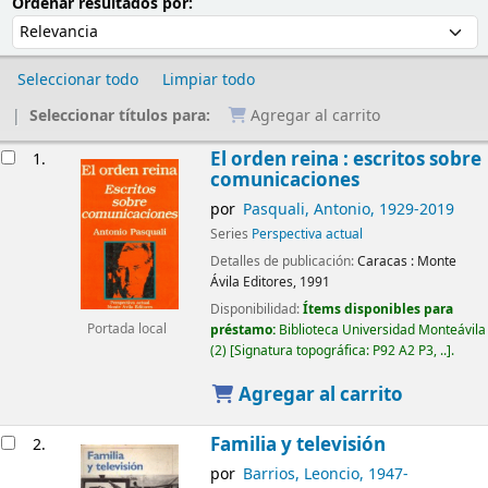
Ordenar
Ordenar por:
Ordenar resultados por:
Seleccionar todo
Limpiar todo
Seleccionar títulos para:
Agregar al carrito
Resultados
El orden reina : escritos sobre
1.
comunicaciones
por
Pasquali, Antonio
, 1929-2019
Series
Perspectiva actual
Detalles de publicación:
Caracas :
Monte
Ávila Editores,
1991
Disponibilidad:
Ítems disponibles para
Portada local
préstamo:
Biblioteca Universidad Monteávila
(2)
Signatura topográfica:
P92 A2 P3, ..
.
Agregar al carrito
Familia y televisión
2.
por
Barrios, Leoncio
, 1947-