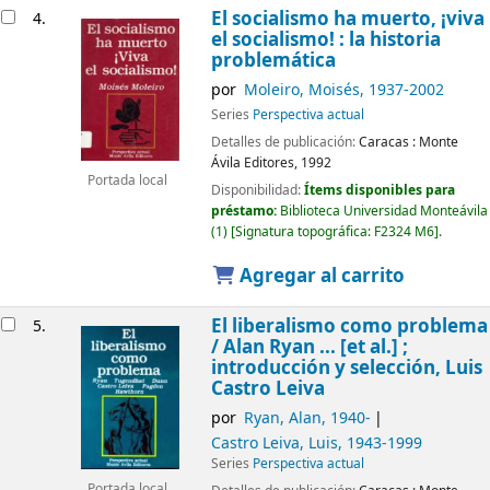
El socialismo ha muerto, ¡viva
4.
el socialismo! : la historia
problemática
por
Moleiro, Moisés
, 1937-2002
Series
Perspectiva actual
Detalles de publicación:
Caracas :
Monte
Ávila Editores,
1992
Portada local
Disponibilidad:
Ítems disponibles para
préstamo:
Biblioteca Universidad Monteávila
(1)
Signatura topográfica:
F2324 M6
.
Agregar al carrito
El liberalismo como problema
5.
/
Alan Ryan ... [et al.] ;
introducción y selección, Luis
Castro Leiva
por
Ryan, Alan
, 1940-
Castro Leiva, Luis
, 1943-1999
Series
Perspectiva actual
Portada local