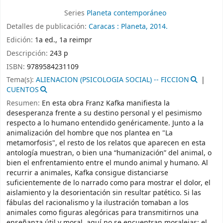
Series
Planeta contemporáneo
Detalles de publicación:
Caracas :
Planeta,
2014.
Edición:
1a ed., 1a reimpr
Descripción:
243 p
ISBN:
9789584231109
Tema(s):
ALIENACION (PSICOLOGIA SOCIAL) -- FICCION
CUENTOS
Resumen:
En esta obra Franz Kafka manifiesta la
desesperanza frente a su destino personal y el pesimismo
respecto a lo humano entendido genéricamente. Junto a la
animalización del hombre que nos plantea en "La
metamorfosis", el resto de los relatos que aparecen en esta
antología muestran, o bien una “humanización” del animal, o
bien el enfrentamiento entre el mundo animal y humano. Al
recurrir a animales, Kafka consigue distanciarse
suficientemente de lo narrado como para mostrar el dolor, el
aislamiento y la desorientación sin resultar patético. Si las
fábulas del racionalismo y la ilustración tomaban a los
animales como figuras alegóricas para transmitirnos una
enseñanza útil y moral, aquí no se encuentran moralejas: el