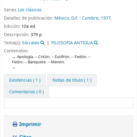
Series
Los clásicos
Detalles de publicación:
México, D.F. :
Cumbre,
1977.
Edición:
10a ed
Descripción:
379 p
Tema(s):
Sócrates
FILOSOFIA ANTIGUA
Contenidos:
Apología. -- Critón. -- Eutifrón. -- Fedón. --
Fedro. -- Banquete. -- Menón.
Existencias
( 1 )
Notas de título ( 1 )
Comentarios ( 0 )
Imprimir