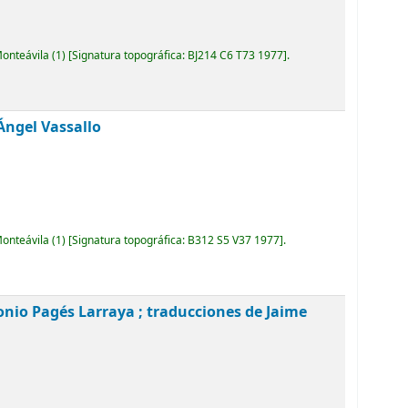
Monteávila
(1)
Signatura topográfica:
BJ214 C6 T73 1977
.
Ángel Vassallo
Monteávila
(1)
Signatura topográfica:
B312 S5 V37 1977
.
onio Pagés Larraya ; traducciones de Jaime