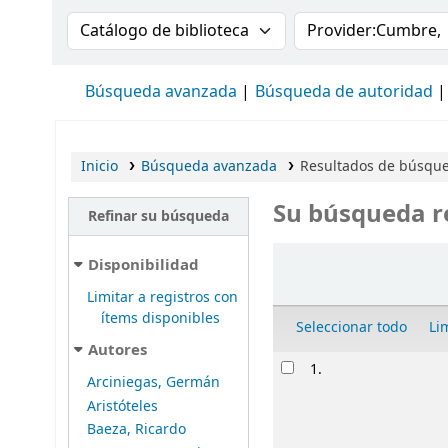
Buscar en el catálogo por:
Buscar en el cat
Búsqueda avanzada
Búsqueda de autoridad
Inicio
Búsqueda avanzada
Resultados de búsque
Su búsqueda r
Refinar su búsqueda
Ordenar
Disponibilidad
Limitar a registros con
ítems disponibles
Seleccionar todo
Li
Autores
Resultados
1.
Arciniegas, Germán
Aristóteles
Baeza, Ricardo