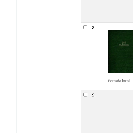
8.
Portada local
9.