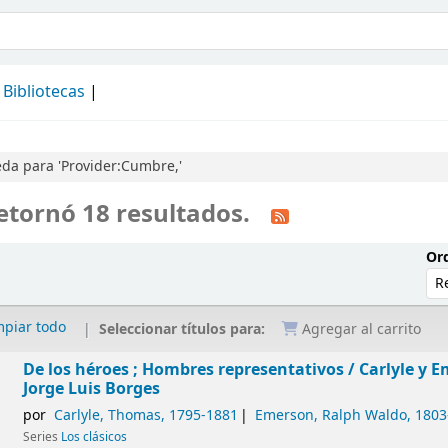
álogo
Bibliotecas
da para 'Provider:Cumbre,'
etornó 18 resultados.
Ord
mpiar todo
Seleccionar títulos para:
Agregar al carrito
De los héroes ; Hombres representativos /
Carlyle y E
Jorge Luis Borges
por
Carlyle, Thomas
, 1795-1881
Emerson, Ralph Waldo
, 180
Series
Los clásicos