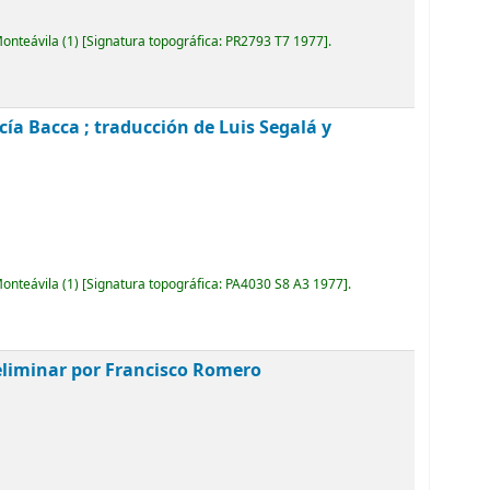
Monteávila
(1)
Signatura topográfica:
PR2793 T7 1977
.
ía Bacca ; traducción de Luis Segalá y
Monteávila
(1)
Signatura topográfica:
PA4030 S8 A3 1977
.
preliminar por Francisco Romero