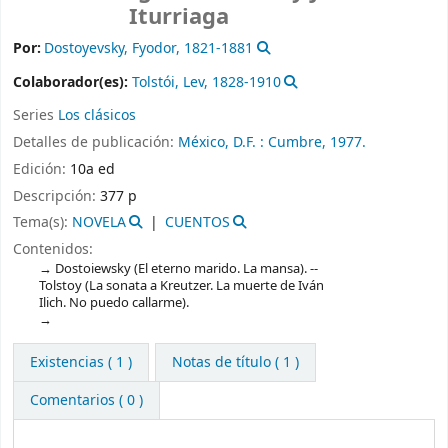
Iturriaga
Por:
Dostoyevsky, Fyodor
, 1821-1881
Colaborador(es):
Tolstói, Lev
, 1828-1910
Series
Los clásicos
Detalles de publicación:
México, D.F. :
Cumbre,
1977.
Edición:
10a ed
Descripción:
377 p
Tema(s):
NOVELA
CUENTOS
Contenidos:
Dostoiewsky (El eterno marido. La mansa). --
Tolstoy (La sonata a Kreutzer. La muerte de Iván
Ilich. No puedo callarme).
Existencias
( 1 )
Notas de título ( 1 )
Comentarios ( 0 )