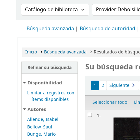
Buscar en el catálogo por:
Buscar en el cat
Búsqueda avanzada
Búsqueda de autoridad
Inicio
Búsqueda avanzada
Resultados de búsqued
Su búsqueda r
Refinar su búsqueda
Ordenar
Disponibilidad
1
2
Siguiente
Limitar a registros con
ítems disponibles
Seleccionar todo
Li
Autores
Resultados
1.
Allende, Isabel
Bellow, Saul
Bunge, Mario