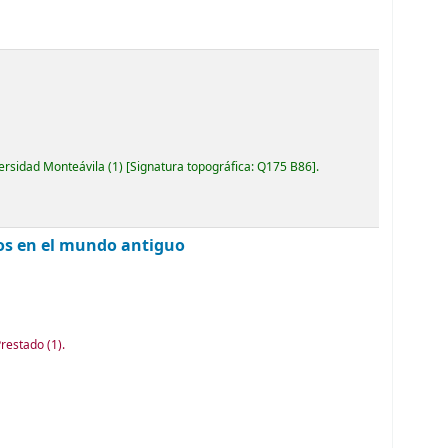
versidad Monteávila
(1)
Signatura topográfica:
Q175 B86
.
bros en el mundo antiguo
Prestado
(1).