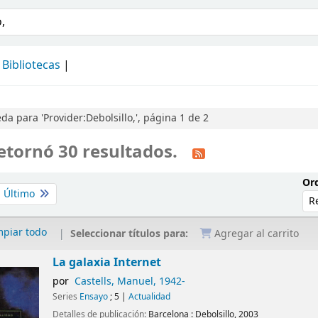
álogo
Bibliotecas
a para 'Provider:Debolsillo,', página 1 de 2
etornó 30 resultados.
Ord
Último
mpiar todo
Seleccionar títulos para:
Agregar al carrito
La galaxia Internet
por
Castells, Manuel
, 1942-
Series
Ensayo
; 5
|
Actualidad
Detalles de publicación:
Barcelona :
Debolsillo,
2003