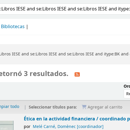
álogo
Bibliotecas
bros IESE and se:Libros IESE and se:Libros IESE and itype:BK and (
etornó 3 resultados.
Ord
mpiar todo
Seleccionar títulos para:
Agregar al carrito
Ética en la actividad financiera /
coordinado 
por
Melé Carné, Domènec
[coordinador]