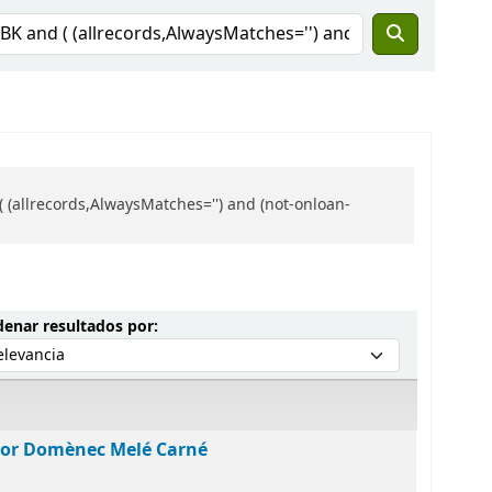
 (allrecords,AlwaysMatches='') and (not-onloan-
Ordenar por:
enar resultados por:
por Domènec Melé Carné