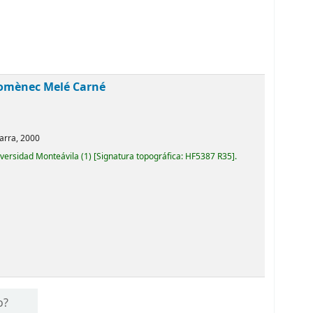
omènec Melé Carné
arra,
2000
iversidad Monteávila
(1)
Signatura topográfica:
HF5387 R35
.
o?