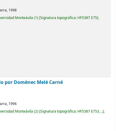
arra,
1998
iversidad Monteávila
(1)
Signatura topográfica:
HF5387 E75
.
do por Domènec Melé Carné
arra,
1996
iversidad Monteávila
(2)
Signatura topográfica:
HF5387 E753, ..
.