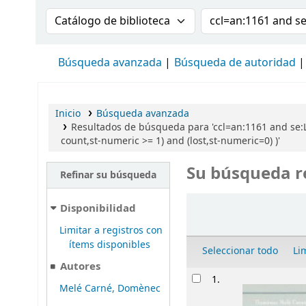
Buscar en el catálogo por:
Buscar en el cat
Búsqueda avanzada
Búsqueda de autoridad
Inicio
Búsqueda avanzada
Resultados de búsqueda para 'ccl=an:1161 and se:Li
count,st-numeric >= 1) and (lost,st-numeric=0) )'
Su búsqueda r
Refinar su búsqueda
Ordenar
Disponibilidad
Limitar a registros con
ítems disponibles
Seleccionar todo
Li
Autores
Resultados
1.
Melé Carné, Domènec