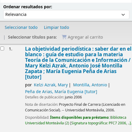
Ordenar
Ordenar por:
Ordenar resultados por:
Seleccionar todo
Limpiar todo
Seleccionar títulos para:
Agregar al carrito
Resultados
La objetividad periodística : saber dar en el
1.
blanco : guía de estudio para la materia
Teoría de la Comunicación e Información /
Mary Kelzi Azrak, Antonio José Montilla
Zapata ; María Eugenia Peña de Arias
[tutor]
por
Kelzi Azrak, Mary
Montilla, Antonio
Peña de Arias, María Eugenia
[tutor]
Detalles de publicación:
junio 2006
Nota de disertación:
Proyecto Final de Carrera (Licenciado en
Comunicación Social). -- Universidad Monteávila, 2006.
Disponibilidad:
Ítems disponibles para préstamo:
Biblioteca
Universidad Monteávila
(2)
Signatura topográfica:
PFC7 2006, ..
.