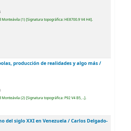
8
d Monteávila
(1)
Signatura topográfica:
HE8700.9 V4 H4
.
olas, producción de realidades y algo más /
8
d Monteávila
(2)
Signatura topográfica:
P92 V4 B5, ..
.
mo del siglo XXI en Venezuela /
Carlos Delgado-