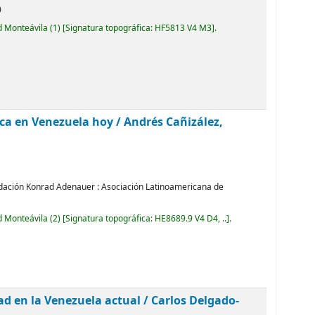
0
d Monteávila
(1)
Signatura topográfica:
HF5813 V4 M3
.
blica en Venezuela hoy /
Andrés Cañizález,
ndación Konrad Adenauer : Asociación Latinoamericana de
d Monteávila
(2)
Signatura topográfica:
HE8689.9 V4 D4, ..
.
ad en la Venezuela actual /
Carlos Delgado-