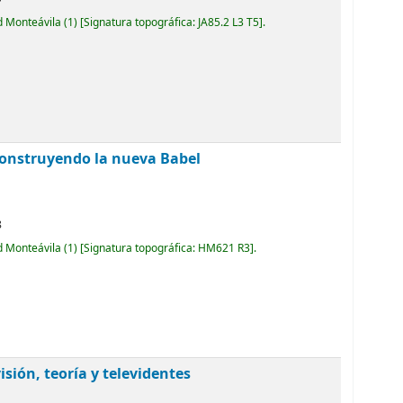
d Monteávila
(1)
Signatura topográfica:
JA85.2 L3 T5
.
: construyendo la nueva Babel
8
d Monteávila
(1)
Signatura topográfica:
HM621 R3
.
isión, teoría y televidentes