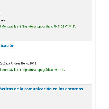
8
uela
d Monteávila
(1)
Signatura topográfica:
PN5102 V4 V43
.
nicación
Católica Andrés Bello,
2012
d Monteávila
(1)
Signatura topográfica:
P91 H4
.
ácticas de la comunicación en los entornos