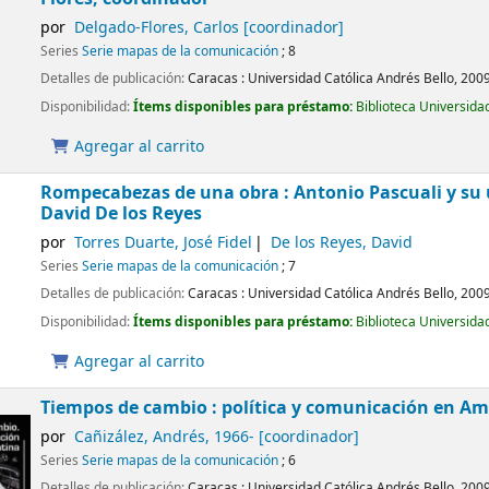
por
Delgado-Flores, Carlos
[coordinador]
Series
Serie mapas de la comunicación
; 8
Detalles de publicación:
Caracas :
Universidad Católica Andrés Bello,
200
Disponibilidad:
Ítems disponibles para préstamo:
Biblioteca Universida
Agregar al carrito
Rompecabezas de una obra : Antonio Pascuali y su
David De los Reyes
por
Torres Duarte, José Fidel
De los Reyes, David
Series
Serie mapas de la comunicación
; 7
Detalles de publicación:
Caracas :
Universidad Católica Andrés Bello,
200
Disponibilidad:
Ítems disponibles para préstamo:
Biblioteca Universida
Agregar al carrito
Tiempos de cambio : política y comunicación en Am
por
Cañizález, Andrés
, 1966-
[coordinador]
Series
Serie mapas de la comunicación
; 6
Detalles de publicación:
Caracas :
Universidad Católica Andrés Bello,
200