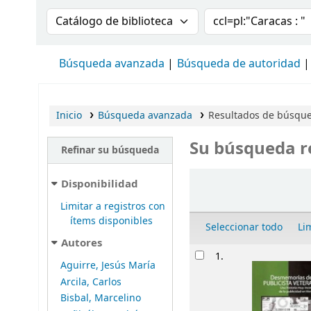
Buscar en el catálogo por:
Buscar en el cat
Búsqueda avanzada
Búsqueda de autoridad
Inicio
Búsqueda avanzada
Resultados de búsqued
Su búsqueda r
Refinar su búsqueda
Ordenar
Disponibilidad
Limitar a registros con
ítems disponibles
Seleccionar todo
Li
Autores
Resultados
1.
Aguirre, Jesús María
Arcila, Carlos
Bisbal, Marcelino