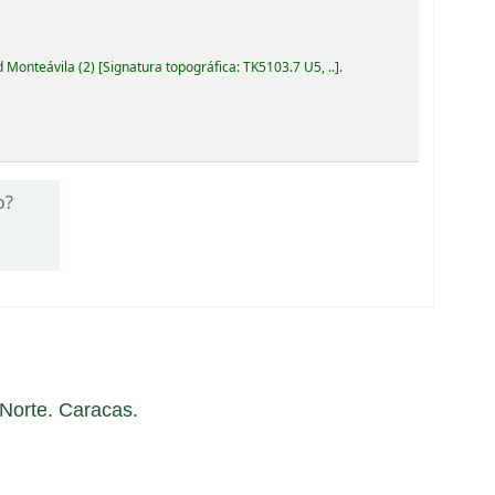
d Monteávila
(2)
Signatura topográfica:
TK5103.7 U5, ..
.
o?
a Norte. Caracas.