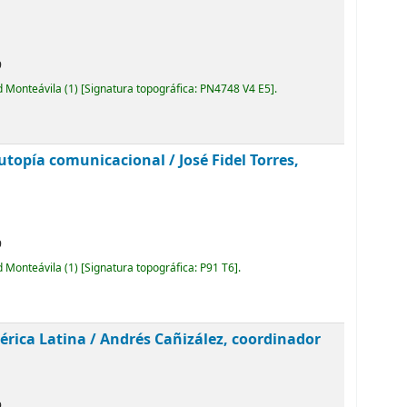
9
d Monteávila
(1)
Signatura topográfica:
PN4748 V4 E5
.
 utopía comunicacional /
José Fidel Torres,
9
d Monteávila
(1)
Signatura topográfica:
P91 T6
.
érica Latina /
Andrés Cañizález, coordinador
9