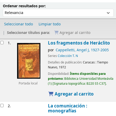
Ordenar
Ordenar por:
Ordenar resultados por:
Seleccionar todo
Limpiar todo
Seleccionar títulos para:
Agregar al carrito
Resultados
Los fragmentos de Heráclito
1.
por
Cappelletti, Angel J
, 1927-2005
Series
Colección T. N
Detalles de publicación:
Caracas :
Tiempo
Nuevo,
1972
Disponibilidad:
Ítems disponibles para
préstamo:
Biblioteca Universidad Monteávila
(1)
Signatura topográfica:
B220 S5 C37
.
Portada local
Agregar al carrito
La comunicación :
2.
monografías