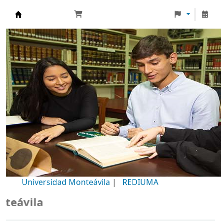
Biblioteca Universidad Monteávila
Universidad Monteávila
|
REDIUMA
Bi