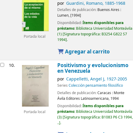
por
Guardini, Romano
, 1885-1968
Detalles de publicación:
Buenos Aires :
Lumen,
[1994]
Disponibilidad:
Ítems disponibles para
préstamo:
Biblioteca Universidad Monteávila
(1)
Signatura topográfica:
B3254 G822 S7
Portada local
1994
.
Agregar al carrito
Positivismo y evolucionismo
10.
en Venezuela
por
Cappelletti, Angel J
, 1927-2005
Series
Colección pensamiento filosófico
Detalles de publicación:
Caracas :
Monte
Ávila Editores Latinoamericana,
1994
Disponibilidad:
Ítems disponibles para
préstamo:
Biblioteca Universidad Monteávila
Portada local
(3)
Signatura topográfica:
B1083 P6 C3 1994,
..
.