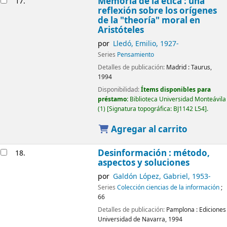
Memoria de la ética : una
17.
reflexión sobre los orígenes
de la "theoría" moral en
Aristóteles
por
Lledó, Emilio
, 1927-
Series
Pensamiento
Detalles de publicación:
Madrid :
Taurus,
1994
Disponibilidad:
Ítems disponibles para
préstamo:
Biblioteca Universidad Monteávila
(1)
Signatura topográfica:
BJ1142 L54
.
Agregar al carrito
Desinformación : método,
18.
aspectos y soluciones
por
Galdón López, Gabriel
, 1953-
Series
Colección ciencias de la información
;
66
Detalles de publicación:
Pamplona :
Ediciones
Universidad de Navarra,
1994