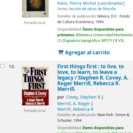
Klein, Pierre Michel
[coordinador]
Series
Sección de obras de filosofía
Detalles de publicación:
México, D.F. :
Fondo
de Cultura Económica,
1994
Portada local
Disponibilidad:
Ítems disponibles para
préstamo:
Biblioteca Universidad Monteávila
(1)
Signatura topográfica:
BF575 C8 V3
.
Agregar al carrito
First things first : to live, to
13.
love, to learn, to leave a
legacy /
Stephen R. Covey, A.
Roger Merrill, Rebecca R.
Merrill.
por
Covey, Stephen R
Merrill, A. Roger
Merrill, Rebecca R
Portada local
Detalles de publicación:
New York :
Simon &
Schuster,
1994
Disponibilidad:
Ítems disponibles para