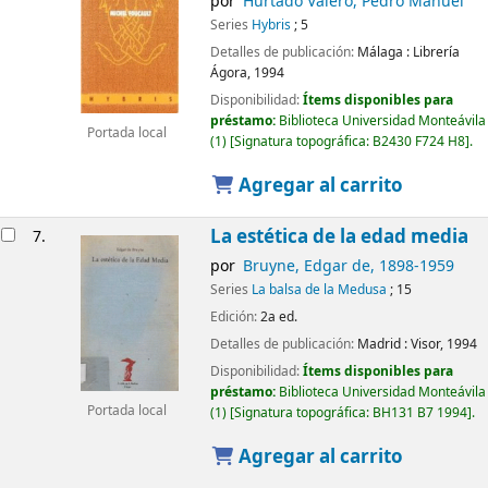
por
Hurtado Valero, Pedro Manuel
Series
Hybris
; 5
Detalles de publicación:
Málaga :
Librería
Ágora,
1994
Disponibilidad:
Ítems disponibles para
préstamo:
Biblioteca Universidad Monteávila
Portada local
(1)
Signatura topográfica:
B2430 F724 H8
.
Agregar al carrito
La estética de la edad media
7.
por
Bruyne, Edgar de
, 1898-1959
Series
La balsa de la Medusa
; 15
Edición:
2a ed.
Detalles de publicación:
Madrid :
Visor,
1994
Disponibilidad:
Ítems disponibles para
préstamo:
Biblioteca Universidad Monteávila
Portada local
(1)
Signatura topográfica:
BH131 B7 1994
.
Agregar al carrito