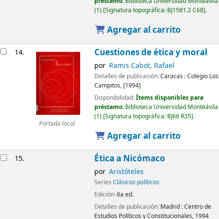
préstamo:
Biblioteca Universidad Monteávila
(1)
Signatura topográfica:
BJ1581.2 C68
.
Agregar al carrito
Cuestiones de ética y moral
14.
por
Ramis Cabot, Rafael
Detalles de publicación:
Caracas :
Colegio Los
Campitos,
[1994]
Disponibilidad:
Ítems disponibles para
préstamo:
Biblioteca Universidad Monteávila
(1)
Signatura topográfica:
BJ66 R35
.
Portada local
Agregar al carrito
Ética a Nicómaco
15.
por
Aristóteles
Series
Clásicos políticos
Edición:
6a ed.
Detalles de publicación:
Madrid :
Centro de
Estudios Políticos y Constitucionales,
1994