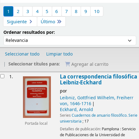
Ordenar
1
2
3
4
5
6
7
8
9
10
Siguiente
Último
Ordenar por:
Ordenar resultados por:
Seleccionar todo
Limpiar todo
Seleccionar títulos para:
Agregar al carrito
Resultados
La correspondencia filosófica
1.
Leibniz-Eckhard
por
Leibniz, Gottfried Wilhelm, Freiherr
von
, 1646-1716
Eckhard, Arnold
Series
Cuadernos de anuario filosófico. Serie
universitaria
; 17
Portada local
Detalles de publicación:
Pamplona :
Servicio
de Publicaciones de la Universidad de