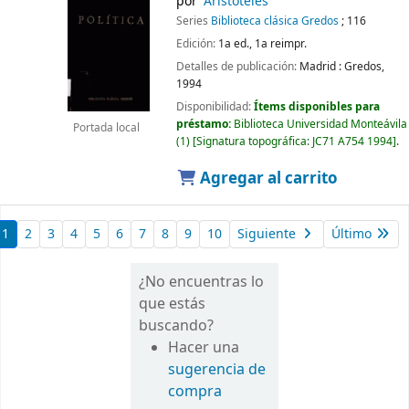
por
Aristóteles
Series
Biblioteca clásica Gredos
; 116
Edición:
1a ed., 1a reimpr.
Detalles de publicación:
Madrid :
Gredos,
1994
Disponibilidad:
Ítems disponibles para
préstamo:
Biblioteca Universidad Monteávila
Portada local
(1)
Signatura topográfica:
JC71 A754 1994
.
Agregar al carrito
1
2
3
4
5
6
7
8
9
10
Siguiente
Último
¿No encuentras lo
que estás
buscando?
Hacer una
sugerencia de
compra