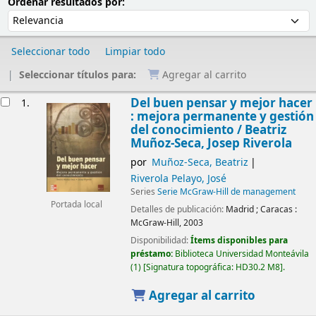
Ordenar
Ordenar por:
Ordenar resultados por:
Seleccionar todo
Limpiar todo
Seleccionar títulos para:
Agregar al carrito
Resultados
Del buen pensar y mejor hacer
1.
: mejora permanente y gestión
del conocimiento /
Beatriz
Muñoz-Seca, Josep Riverola
por
Muñoz-Seca, Beatriz
Riverola Pelayo, José
Series
Serie McGraw-Hill de management
Portada local
Detalles de publicación:
Madrid ; Caracas :
McGraw-Hill,
2003
Disponibilidad:
Ítems disponibles para
préstamo:
Biblioteca Universidad Monteávila
(1)
Signatura topográfica:
HD30.2 M8
.
Agregar al carrito