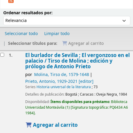
Ordenar
Ordenar por:
Ordenar resultados por:
Seleccionar todo
Limpiar todo
Seleccionar títulos para:
Agregar al carrito
Resultados
El burlador de Sevilla ; El vergonzoso en el
1.
palacio /
Tirso de Molina ; edición y
prólogo de Antonio Prieto
por
Molina, Tirso de
, 1579-1648
Prieto, Antonio
, 1929-2021
[editor]
Series
Historia universal de la literatura
; 73
Detalles de publicación:
Bogotá ; Caracas :
Oveja Negra,
1984
Disponibilidad:
Ítems disponibles para préstamo:
Biblioteca
Universidad Monteávila
(1)
Signatura topográfica:
PQ6434 A6
1984
.
Agregar al carrito