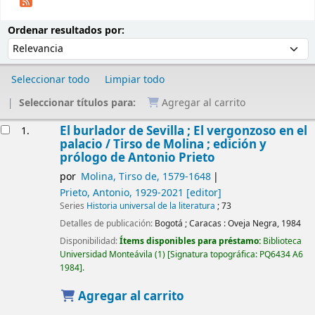
Ordenar
Ordenar por:
Ordenar resultados por:
Seleccionar todo
Limpiar todo
Seleccionar títulos para:
Agregar al carrito
Resultados
El burlador de Sevilla ; El vergonzoso en el
1.
palacio /
Tirso de Molina ; edición y
prólogo de Antonio Prieto
por
Molina, Tirso de
, 1579-1648
Prieto, Antonio
, 1929-2021
[editor]
Series
Historia universal de la literatura
; 73
Detalles de publicación:
Bogotá ; Caracas :
Oveja Negra,
1984
Disponibilidad:
Ítems disponibles para préstamo:
Biblioteca
Universidad Monteávila
(1)
Signatura topográfica:
PQ6434 A6
1984
.
Agregar al carrito