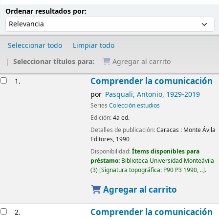
Ordenar
Ordenar por:
Ordenar resultados por:
Seleccionar todo
Limpiar todo
Seleccionar títulos para:
Agregar al carrito
Resultados
Comprender la comunicación
1.
por
Pasquali, Antonio
, 1929-2019
Series
Colección estudios
Edición:
4a ed.
Detalles de publicación:
Caracas :
Monte Ávila
Editores,
1990
Disponibilidad:
Ítems disponibles para
préstamo:
Biblioteca Universidad Monteávila
(3)
Signatura topográfica:
P90 P3 1990, ..
.
Agregar al carrito
Comprender la comunicación
2.