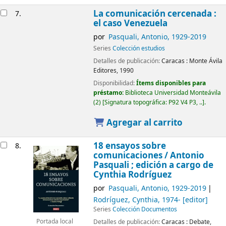
La comunicación cercenada :
7.
el caso Venezuela
por
Pasquali, Antonio
, 1929-2019
Series
Colección estudios
Detalles de publicación:
Caracas :
Monte Ávila
Editores,
1990
Disponibilidad:
Ítems disponibles para
préstamo:
Biblioteca Universidad Monteávila
(2)
Signatura topográfica:
P92 V4 P3, ..
.
Agregar al carrito
18 ensayos sobre
8.
comunicaciones /
Antonio
Pasquali ; edición a cargo de
Cynthia Rodríguez
por
Pasquali, Antonio
, 1929-2019
Rodríguez, Cynthia
, 1974-
[editor]
Series
Colección Documentos
Detalles de publicación:
Caracas :
Debate,
Portada local