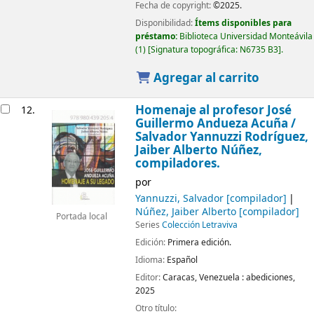
Fecha de copyright:
©2025.
Disponibilidad:
Ítems disponibles para
préstamo:
Biblioteca Universidad Monteávila
(1)
Signatura topográfica:
N6735 B3
.
Agregar al carrito
Homenaje al profesor José
12.
Guillermo Andueza Acuña /
Salvador Yannuzzi Rodríguez,
Jaiber Alberto Núñez,
compiladores.
por
Yannuzzi, Salvador
[compilador]
Núñez, Jaiber Alberto
[compilador]
Portada local
Series
Colección Letraviva
Edición:
Primera edición.
Idioma:
Español
Editor:
Caracas, Venezuela :
abediciones,
2025
Otro título: