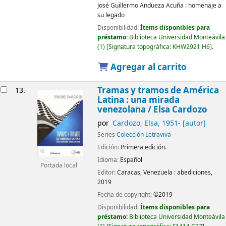
José Guillermo Andueza Acuña : homenaje a
su legado
Disponibilidad:
Ítems disponibles para
préstamo:
Biblioteca Universidad Monteávila
(1)
Signatura topográfica:
KHW2921 H6
.
Agregar al carrito
Tramas y tramos de América
13.
Latina : una mirada
venezolana
/ Elsa Cardozo
por
Cardozo, Elsa
, 1951-
[autor]
Series
Colección Letraviva
Edición:
Primera edición.
Idioma:
Español
Portada local
Editor:
Caracas, Venezuela :
abediciones,
2019
Fecha de copyright:
©2019
Disponibilidad:
Ítems disponibles para
préstamo:
Biblioteca Universidad Monteávila