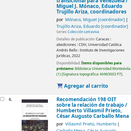
transicional para Venezuela /
Miguel J. Mónaco, Eduardo
Trujillo Ariza, coordinadores
por
Mónaco, Miguel
[coordinador]
Trujillo Ariza, Eduardo
[coordinador]
Series
Colección Letraviva
Detalles de publicación:
Caracas :
abediciones : CDH, Universidad Católica
Andrés Bello : Instituto de Investigaciones
Jurídicas,
2022
Disponibilidad:
Ítems disponibles para
préstamo:
Biblioteca Universidad Monteávila
(1)
Signatura topográfica:
KHW3003 P7
.
Agregar al carrito
Recomendación 198 OIT
6.
sobre la relación de trabajo /
Humberto Villasmil Prieto,
César Augusto Carballo Mena
por
Villasmil Prieto, Humberto
Carballo Mena, César Augusto