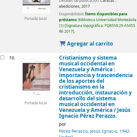
Detalles de publicación:
Caracas :
abediciones,
2017
Disponibilidad:
Ítems disponibles para
Portada local
préstamo:
Biblioteca Universidad Monteávila
(1)
Signatura topográfica:
PQ8550.29 A5455
R6 2017
.
Agregar al carrito
Cristianismo y sistema
10.
musical occidental en
Venezuela y América :
importancia y trascendencia
de los aportes del
cristianismo en la
introducción, instauración y
desarrollo del sistema
Portada local
musical occidental en
Venezuela y América /
Jesús
Ignacio Pérez Perazzo.
por
Pérez Perazzo, Jesús Ignacio
, 1942-