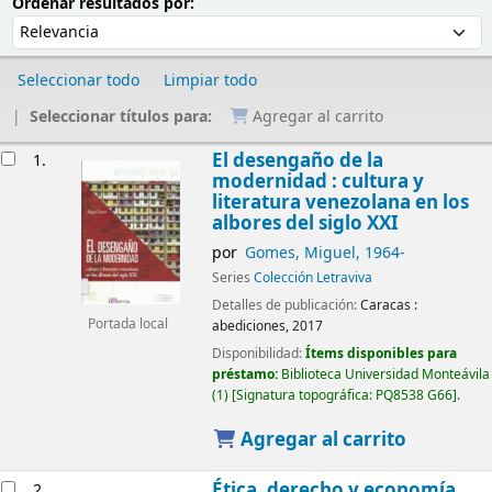
Ordenar
Ordenar por:
Ordenar resultados por:
Seleccionar todo
Limpiar todo
Seleccionar títulos para:
Agregar al carrito
Resultados
El desengaño de la
1.
modernidad : cultura y
literatura venezolana en los
albores del siglo XXI
por
Gomes, Miguel
, 1964-
Series
Colección Letraviva
Detalles de publicación:
Caracas :
Portada local
abediciones,
2017
Disponibilidad:
Ítems disponibles para
préstamo:
Biblioteca Universidad Monteávila
(1)
Signatura topográfica:
PQ8538 G66
.
Agregar al carrito
Ética, derecho y economía
2.