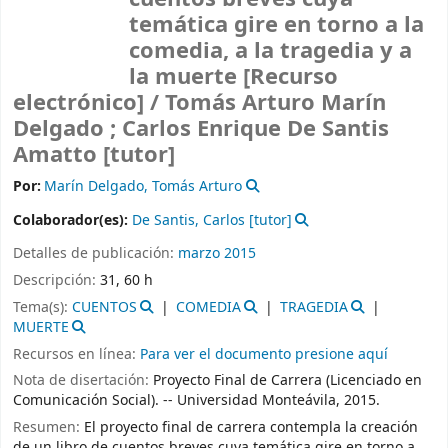
temática gire en torno a la
comedia, a la tragedia y a
la muerte
[Recurso
electrónico] /
Tomás Arturo Marín
Delgado ; Carlos Enrique De Santis
Amatto [tutor]
Por:
Marín Delgado, Tomás Arturo
Colaborador(es):
De Santis, Carlos
[tutor]
Detalles de publicación:
marzo 2015
Descripción:
31, 60 h
Tema(s):
CUENTOS
COMEDIA
TRAGEDIA
MUERTE
Recursos en línea:
Para ver el documento presione aquí
Nota de disertación:
Proyecto Final de Carrera (Licenciado en
Comunicación Social). -- Universidad Monteávila, 2015.
Resumen:
El proyecto final de carrera contempla la creación
de un libro de cuentos breves cuya temática gire en torno a