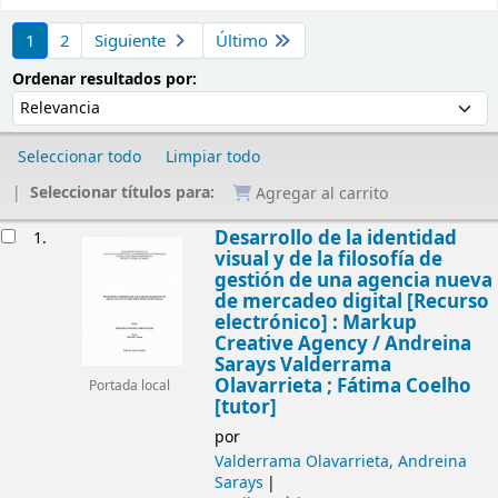
Ordenar
1
2
Siguiente
Último
Ordenar por:
Ordenar resultados por:
Seleccionar todo
Limpiar todo
Seleccionar títulos para:
Agregar al carrito
Resultados
Desarrollo de la identidad
1.
visual y de la filosofía de
gestión de una agencia nueva
de mercadeo digital
[Recurso
electrónico] :
Markup
Creative Agency /
Andreina
Sarays Valderrama
Olavarrieta ; Fátima Coelho
Portada local
[tutor]
por
Valderrama Olavarrieta, Andreina
Sarays