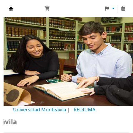
Biblioteca Universidad Monteávila
Universidad Monteávila
|
REDIUMA
Bienv