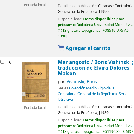
Portada local
Detalles de publicación:
Caracas :
Contraloría
General de la República,
[1990]
Disponibilidad:
Ítems disponibles para
préstamo:
Biblioteca Universidad Monteávila
(1)
Signatura topográfica:
PQ8549 U75 A6
1990
.
Agregar al carrito
Mar angosto /
Boris Vishinski ;
6.
traducción de Elvira Dolores
Maison
por
Vishinski, Boris
Series
Colección Medio Siglo de la
Contraloría General de la República. Serie
letra viva
Detalles de publicación:
Caracas :
Contraloría
Portada local
General de la República,
[1989]
Disponibilidad:
Ítems disponibles para
préstamo:
Biblioteca Universidad Monteávila
(1)
Signatura topográfica:
PG1196.32 I8 M37