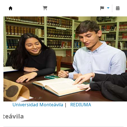
Biblioteca Universidad Monteávila
Universidad Monteávila
|
REDIUMA
Bi