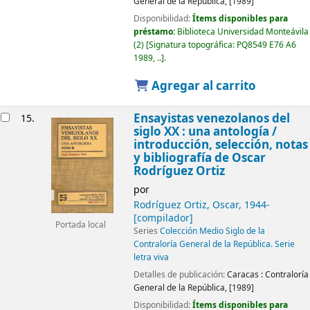
General de la República,
[1989]
Disponibilidad:
Ítems disponibles para
préstamo:
Biblioteca Universidad Monteávila
(2)
Signatura topográfica:
PQ8549 E76 A6
1989, ..
.
Agregar al carrito
Ensayistas venezolanos del
15.
siglo XX : una antología /
introducción, selección, notas
y bibliografía de Oscar
Rodríguez Ortiz
por
Rodríguez Ortiz, Oscar
, 1944-
[compilador]
Portada local
Series
Colección Medio Siglo de la
Contraloría General de la República. Serie
letra viva
Detalles de publicación:
Caracas :
Contraloría
General de la República,
[1989]
Disponibilidad:
Ítems disponibles para