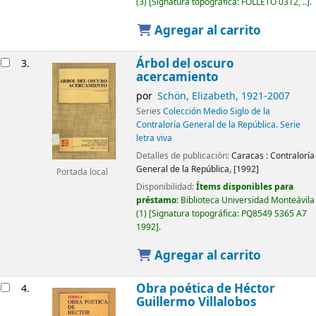
(3)
Signatura topográfica:
FOLLETO 0312, ..
.
Agregar al carrito
Árbol del oscuro
3.
acercamiento
por
Schön, Elizabeth
, 1921-2007
Series
Colección Medio Siglo de la
Contraloría General de la República. Serie
letra viva
Detalles de publicación:
Caracas :
Contraloría
General de la República,
[1992]
Portada local
Disponibilidad:
Ítems disponibles para
préstamo:
Biblioteca Universidad Monteávila
(1)
Signatura topográfica:
PQ8549 S365 A7
1992
.
Agregar al carrito
Obra poética de Héctor
4.
Guillermo Villalobos